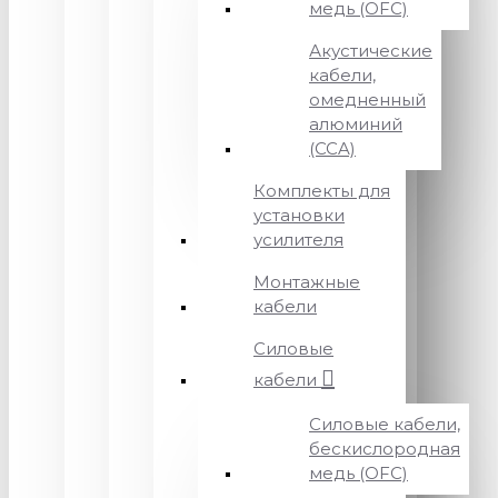
медь (OFC)
Акустические
кабели,
омедненный
алюминий
(CCA)
Комплекты для
установки
усилителя
Монтажные
кабели
Силовые
кабели
Силовые кабели,
бескислородная
медь (OFC)