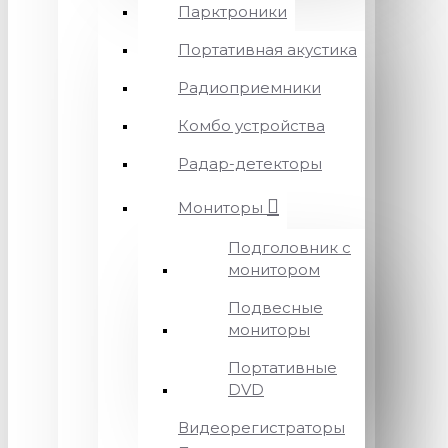
Парктроники
Портативная акустика
Радиоприемники
Комбо устройства
Радар-детекторы
Мониторы
Подголовник с
монитором
Подвесные
мониторы
Портативные
DVD
Видеорегистраторы