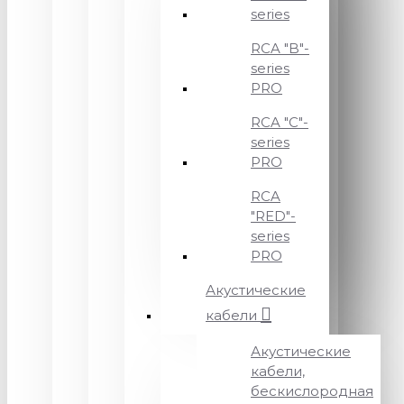
series
RCA "B"-
series
PRO
RCA "C"-
series
PRO
RCA
"RED"-
series
PRO
Акустические
кабели
Акустические
кабели,
бескислородная