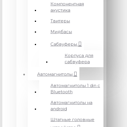
Компонентная
акустика
Твитеры
Мидбасы
Сабвуферы
Корпуса для
сабвуфера
Автомагнитолы
Автомагнитолы 1 din с
Bluetooth
Автомагнитолы на
android
Штатные головные