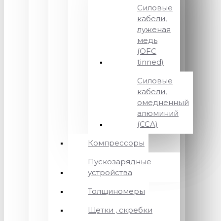
Силовые
кабели,
луженая
медь
(OFC
tinned)
Силовые
кабели,
омедненный
алюминий
(CCA)
Компрессоры
Пускозарядные
устройства
Толщиномеры
Щетки , скребки