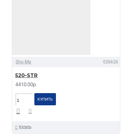
Sho-Me
026626
520-STR
4410.00р.
КУПИТЬ
Купить