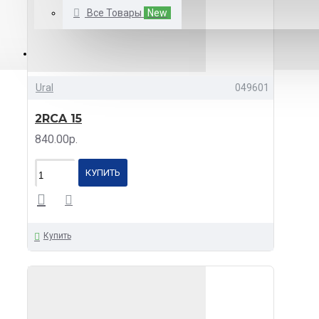
Все Товары
New
КАТАЛОГ
Ural
049601
2RCA 15
840.00р.
КУПИТЬ
Купить