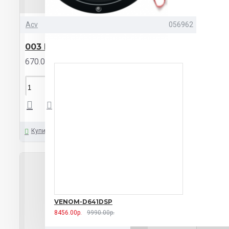
Acv
056962
003 Mini
670.00р.
КУПИТЬ
Купить
VENOM-D641DSP
8456.00р.
9990.00р.