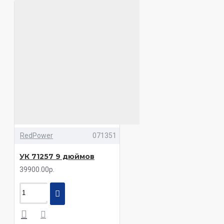
RedPower
071351
УК 71257 9 дюймов
39900.00р.