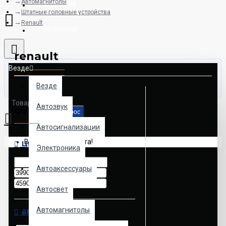
Автомагнитолы
8925-507-78-06
Штатные головные устройства
Renault
Схема проезда
renault
Везде
Везде
Товаров: 0 (0.00р.)
Автозвук
Фильтр
Сброс
Автосигнализации
Ваша корзина пуста!
ЦЕНА
Электроника
Автоаксессуары
р.
р.
Автосвет
Автомагнитолы
БРЕНД