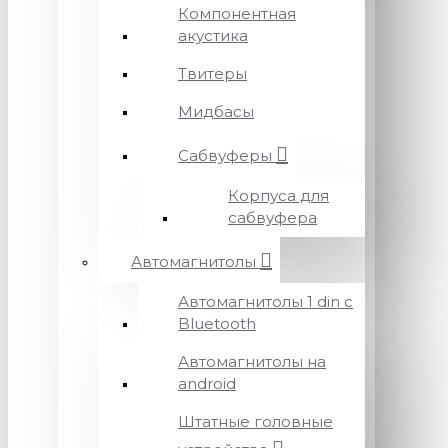
Компонентная
акустика
Твитеры
Мидбасы
Сабвуферы
Корпуса для
сабвуфера
Автомагнитолы
Автомагнитолы 1 din с
Bluetooth
Автомагнитолы на
android
Штатные головные