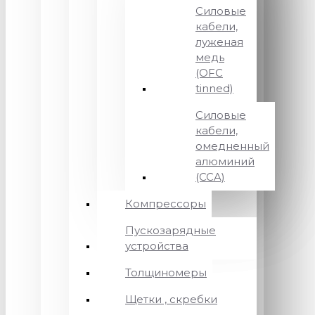
Силовые
кабели,
луженая
медь
(OFC
tinned)
Силовые
кабели,
омедненный
алюминий
(CCA)
Компрессоры
Пускозарядные
устройства
Толщиномеры
Щетки , скребки