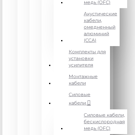
медь (OFC)
Акустические
кабели,
омедненный
алюминий
(CCA)
Комплекты для
установки
усилителя
Монтажные
кабели
Силовые
кабели
Силовые кабели,
бескислородная
медь (OFC)