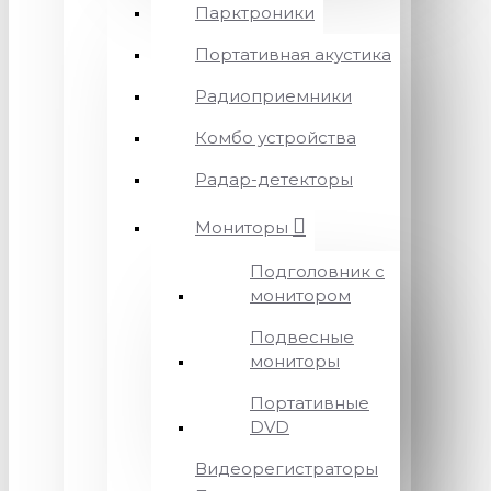
Парктроники
Портативная акустика
Радиоприемники
Комбо устройства
Радар-детекторы
Мониторы
Подголовник с
монитором
Подвесные
мониторы
Портативные
DVD
Видеорегистраторы