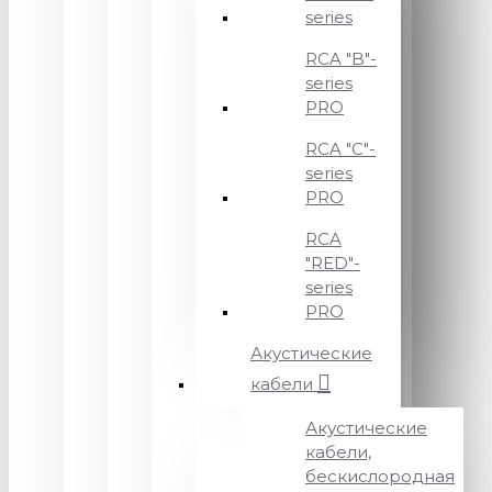
series
RCA "B"-
series
PRO
RCA "C"-
series
PRO
RCA
"RED"-
series
PRO
Акустические
кабели
Акустические
кабели,
бескислородная