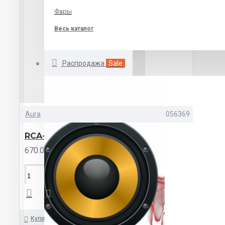
Фары
Весь каталог
Распродажа
Sale
Aura
056369
RCA-B205 MkII
670.00р.
КУПИТЬ
Купить