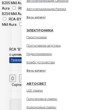
автосигнализации Centurion
B205 MkII Aura
RCA-B210 MkII
Aura
RCA-B254 Aura
RCA-
Автосигнализации Pantera
B254 MkII Aura
RCA-BY1 SE Aura
Весь каталог
RCA-BY2 SE Aura
RCA-BY11
MkII Aura
RCA-BY21 MkII Aura
ЭЛЕКТРОНИКА
Парктроники
Портативная акустика
RCA "B"-series PRO по самым выгодным ценам в интернет м
Радиоприемники
с ценами, отзывами, фотографиями и подробными характери
Комбо устройства
Весь каталог
Сравнение товаров
АВТОСВЕТ
Сортировка:
Показать:
LED лампы
Галогеновые лампы
Ксеноновые лампы