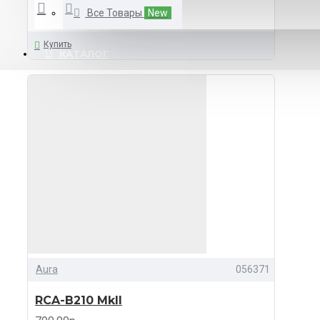
Все Товары
New
Купить
КАТАЛОГ
Aura
056371
RCA-B210 MkII