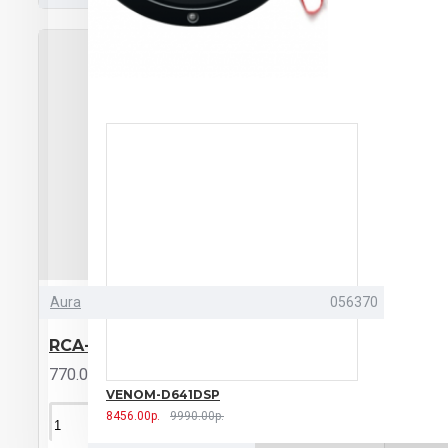
Aura
056370
RCA-B21 SE
770.00р.
VENOM-D641DSP
8456.00р.
9990.00р.
КУПИТЬ