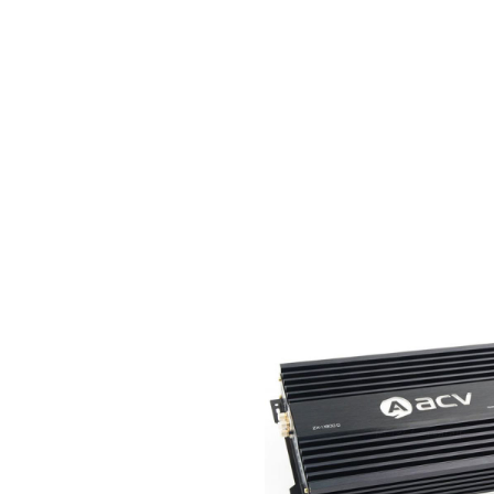
агазине АVTOMELODY.RU. Широкий выбор товаров и акций. В катало
стиками товаров.