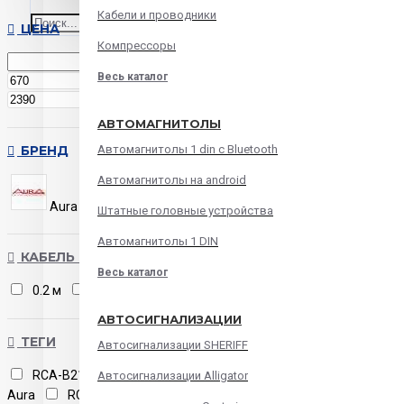
Кабели и проводники
ЦЕНА
Компрессоры
Весь каталог
р.
р.
АВТОМАГНИТОЛЫ
БРЕНД
Автомагнитолы 1 din с Bluetooth
Автомагнитолы на android
Aura
Штатные головные устройства
Автомагнитолы 1 DIN
КАБЕЛЬ > ДЛИНА КАБЕЛЯ
Весь каталог
0.2 м
0.5 м
1 м
5 м
АВТОСИГНАЛИЗАЦИИ
ТЕГИ
Автосигнализации SHERIFF
RCA-B21 SE Aura
RCA-B25 SE
Автосигнализации Alligator
Aura
RCA-B45 SE Aura
RCA-