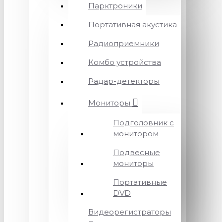
Парктроники
Портативная акустика
Радиоприемники
Комбо устройства
Радар-детекторы
Мониторы
Подголовник с
монитором
Подвесные
мониторы
Портативные
DVD
Видеорегистраторы