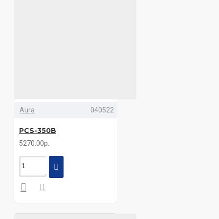
Aura
040522
PCS-350B
5270.00р.