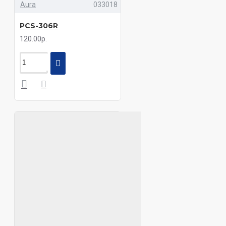
Aura
033018
PCS-306R
120.00р.