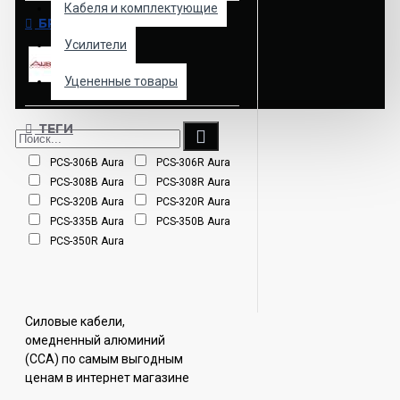
Кабеля и комплектующие
БРЕНД
Усилители
Aura
Уцененные товары
ТЕГИ
PCS-306B Aura
PCS-306R Aura
PCS-308B Aura
PCS-308R Aura
PCS-320B Aura
PCS-320R Aura
PCS-335B Aura
PCS-350B Aura
PCS-350R Aura
Силовые кабели,
омедненный алюминий
(CCA) по самым выгодным
ценам в интернет магазине
АVTOMELODY.RU. Широкий