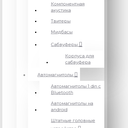
Компонентная
акустика
Твитеры
Мидбасы
Сабвуферы
Корпуса для
сабвуфера
Автомагнитолы
Автомагнитолы 1 din с
Bluetooth
Автомагнитолы на
android
Штатные головные