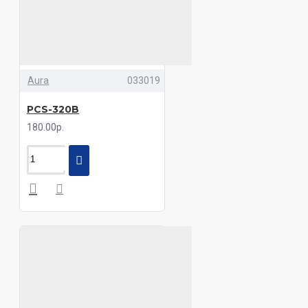
Aura
033019
PCS-320B
180.00р.