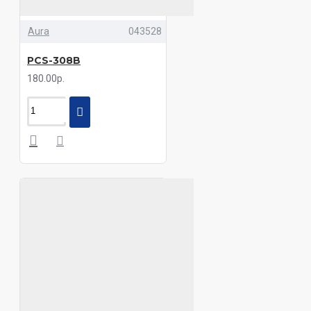
Aura
043528
PCS-308B
180.00р.