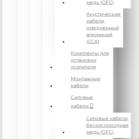
медь (OFC)
Акустические
кабели,
омедненный
алюминий
(CCA)
Комплекты для
установки
усилителя
Монтажные
кабели
Силовые
кабели
Силовые кабели,
бескислородная
медь (OFC)