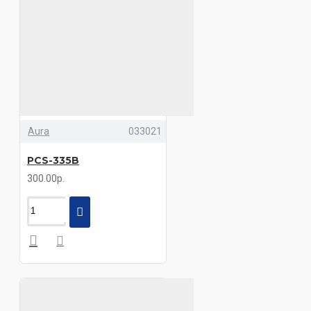
Aura
033021
PCS-335B
300.00р.