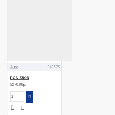
Aura
040575
PCS-350R
5270.00р.