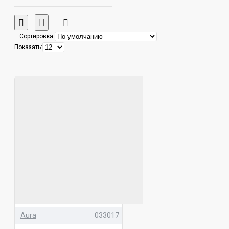
выбор товаров и акций. В
каталоге можно
ознакомиться с ценами,
Сортировка:
отзывами, фотографиями и
Показать:
подробными
характеристиками товаров.
Aura
033017