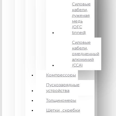
Силовые
кабели,
луженая
медь
(OFC
tinned)
Силовые
кабели,
омедненный
алюминий
(CCA)
Компрессоры
Пускозарядные
устройства
Толщиномеры
Щетки , скребки