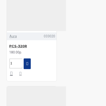
Aura
033020
PCS-320R
180.00р.