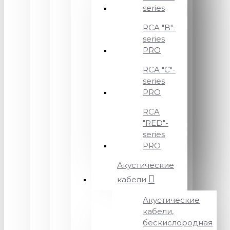
series
RCA "B"-
series
PRO
RCA "C"-
series
PRO
RCA
"RED"-
series
PRO
Акустические
кабели
Акустические
кабели,
бескислородная