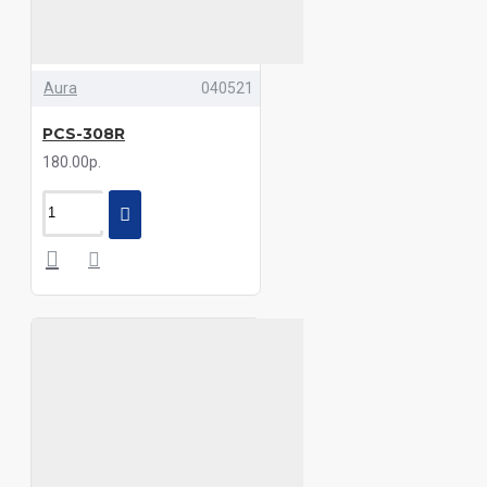
Aura
040521
PCS-308R
180.00р.