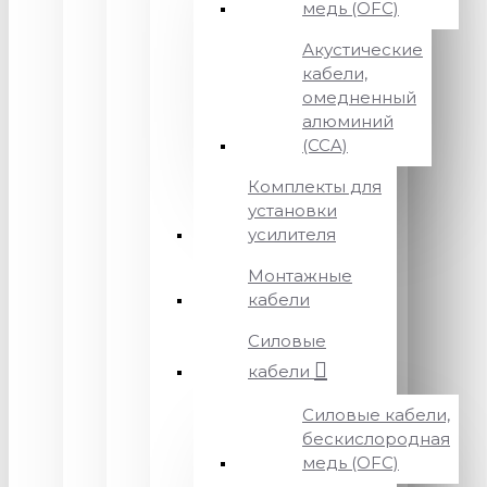
медь (OFC)
Акустические
кабели,
омедненный
алюминий
(CCA)
Комплекты для
установки
усилителя
Монтажные
кабели
Силовые
кабели
Силовые кабели,
бескислородная
медь (OFC)