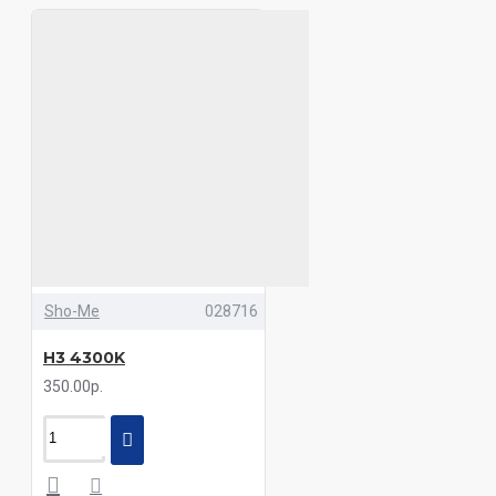
Sho-Me
028716
H3 4300K
350.00р.