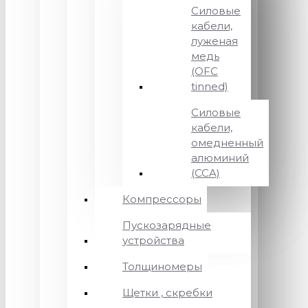
Силовые
кабели,
луженая
медь
(OFC
tinned)
Силовые
кабели,
омедненный
алюминий
(CCA)
Компрессоры
Пускозарядные
устройства
Толщиномеры
Щетки , скребки