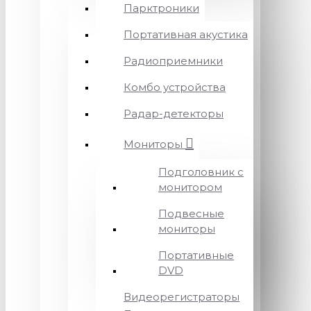
Парктроники
Портативная акустика
Радиоприемники
Комбо устройства
Радар-детекторы
Мониторы
Подголовник с
монитором
Подвесные
мониторы
Портативные
DVD
Видеорегистраторы