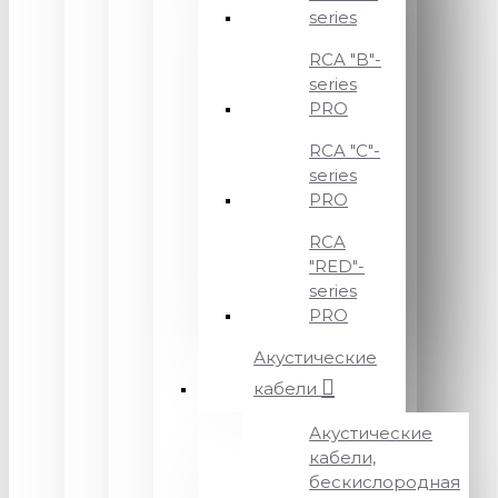
series
RCA "B"-
series
PRO
RCA "C"-
series
PRO
RCA
"RED"-
series
PRO
Акустические
кабели
Акустические
кабели,
бескислородная