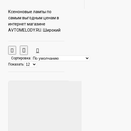
Ксеноновые лампы по
самым выгодным ценам в
интернет магазине
АVTOMELODY.RU. Широкий
выбор товаров и акций. В
каталоге можно
ознакомиться с ценами,
отзывами, фотографиями и
Сортировка:
подробными
Показать:
характеристиками товаров.