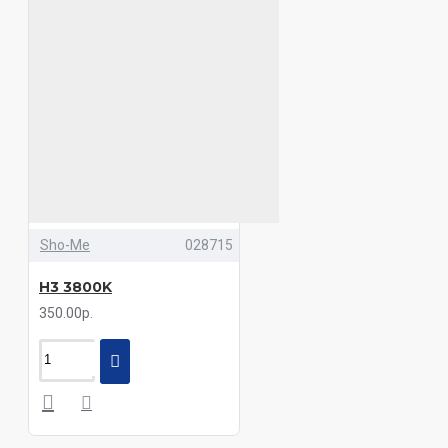
Sho-Me
028715
H3 3800K
350.00р.