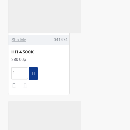
Sho-Me
041474
H11 4300K
380.00р.