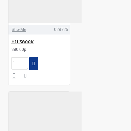
Sho-Me
028725
H11 3800K
380.00р.