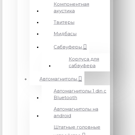
Компонентная
акустика
Твитеры
Мидбасы
Сабвуферы
Корпуса для
сабвуфера
Автомагнитолы
Автомагнитолы 1 din с
Bluetooth
Автомагнитолы на
android
Штатные головные