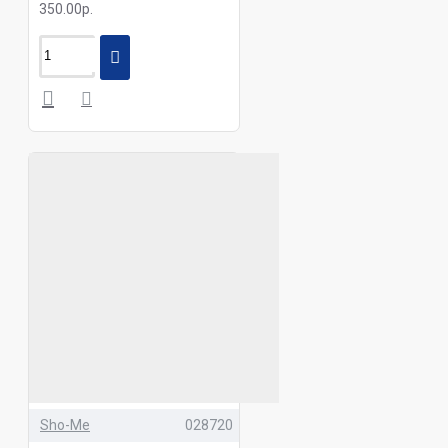
350.00р.
Sho-Me
028720