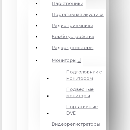
Парктроники
Портативная акустика
Радиоприемники
Комбо устройства
Радар-детекторы
Мониторы
Подголовник с
монитором
Подвесные
мониторы
Портативные
DVD
Видеорегистраторы