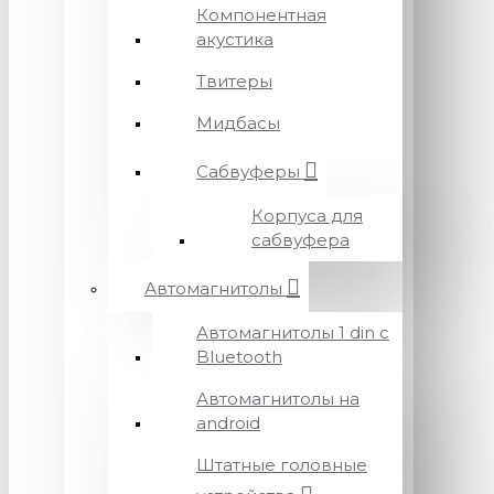
Компонентная
акустика
Твитеры
Мидбасы
Сабвуферы
Корпуса для
сабвуфера
Автомагнитолы
Автомагнитолы 1 din с
Bluetooth
Автомагнитолы на
android
Штатные головные