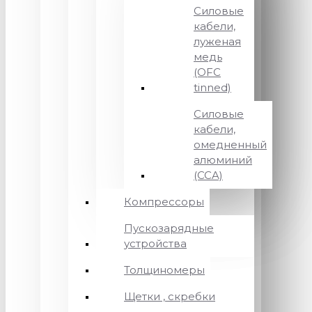
Силовые
кабели,
луженая
медь
(OFC
tinned)
Силовые
кабели,
омедненный
алюминий
(CCA)
Компрессоры
Пускозарядные
устройства
Толщиномеры
Щетки , скребки