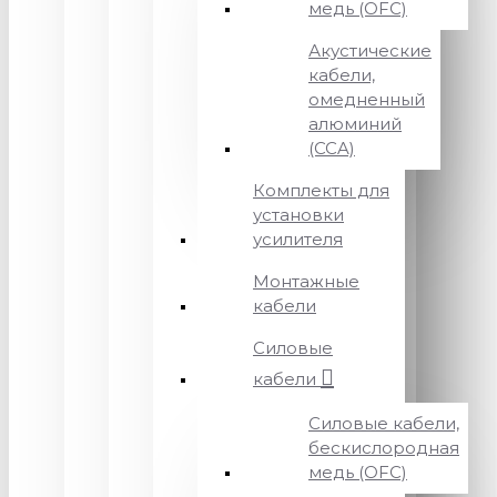
медь (OFC)
Акустические
кабели,
омедненный
алюминий
(CCA)
Комплекты для
установки
усилителя
Монтажные
кабели
Силовые
кабели
Силовые кабели,
бескислородная
медь (OFC)