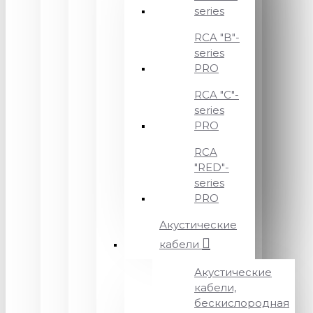
series
RCA "B"-
series
PRO
RCA "C"-
series
PRO
RCA
"RED"-
series
PRO
Акустические
кабели
Акустические
кабели,
бескислородная