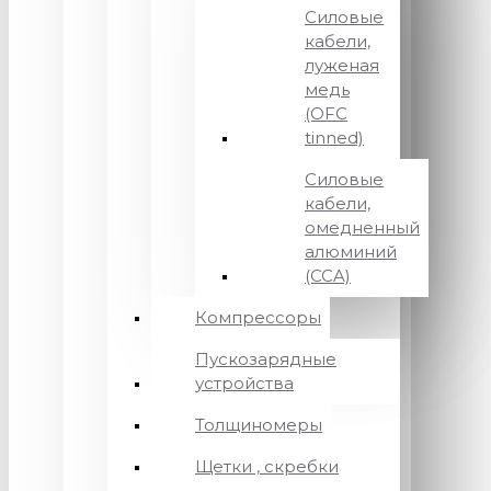
Силовые
кабели,
луженая
медь
(OFC
tinned)
Силовые
кабели,
омедненный
алюминий
(CCA)
Компрессоры
Пускозарядные
устройства
Толщиномеры
Щетки , скребки