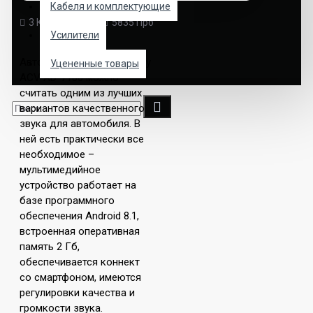
Кабеля и комплектующие
3 Комментарий
5835 Просмотры
Магнитолы
Усилители
Автомобильную магнитолу
Уцененные товары
ACV AD-7180 можно
считать одним из лучших
вариантов качественного
звука для автомобиля. В
ней есть практически все
необходимое –
мультимедийное
устройство работает на
базе программного
обеспечения Android 8.1,
встроенная оперативная
память 2 Гб,
обеспечивается коннект
со смартфоном, имеются
регулировки качества и
громкости звука.