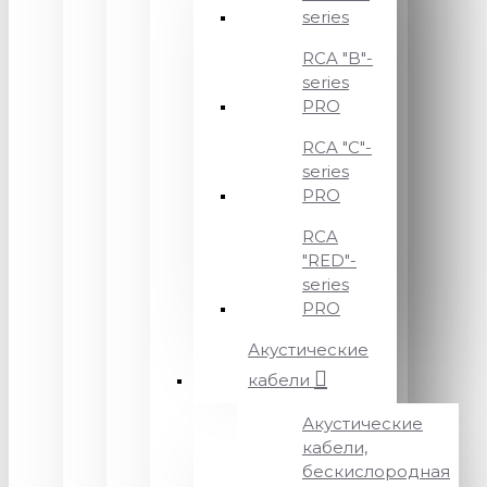
series
RCA "B"-
series
PRO
RCA "C"-
series
PRO
RCA
"RED"-
series
PRO
Акустические
кабели
Акустические
кабели,
бескислородная