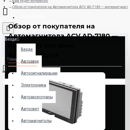
Вам будет интересно
8925-507-78-06
Обзор от покупателя на Автомагнитола ACV AD-7180 — интернет-магаз
Схема проезда
Обзор от покупателя на
Автомагнитола ACV AD-7180 —
Везде
интернет-магазин
Везде
AvtoMelody.ru
Товаров: 0 (0.00р.)
Автозвук
Автосигнализации
Ваша корзина пуста!
Электроника
Автоаксессуары
Автосвет
Автомагнитолы