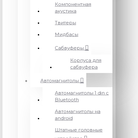
Компонентная
акустика
Твитеры
Мидбасы
Сабвуферы
Корпуса для
сабвуфера
Автомагнитолы
Автомагнитолы 1 din с
Bluetooth
Автомагнитолы на
android
Штатные головные