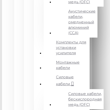
медь (OFC)
Акустические
кабели,
омедненный
алюминий
(CCA)
Комплекты для
установки
усилителя
Монтажные
кабели
Силовые
кабели
Силовые кабели,
бескислородная
медь (OFC)