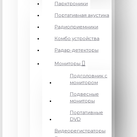
Парктроники
Портативная акустика
Радиоприемники
Комбо устройства
Радар-детекторы
Мониторы
Подголовник с
монитором
Подвесные
мониторы
Портативные
DVD
Видеорегистраторы