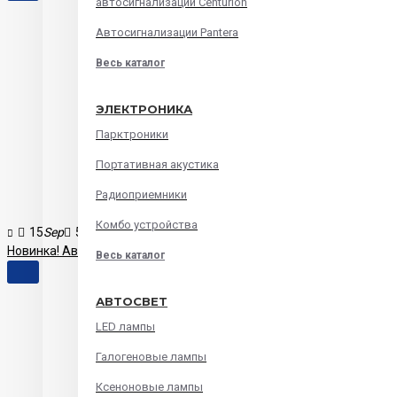
автосигнализации Centurion
Автосигнализации Pantera
Весь каталог
ЭЛЕКТРОНИКА
Парктроники
Портативная акустика
Радиоприемники
Комбо устройства
15
Sep
5
12655
Новинка! Автомагнитола INCAR AHR-9280 с процессором DSP на ба
Весь каталог
АВТОСВЕТ
LED лампы
Галогеновые лампы
Ксеноновые лампы