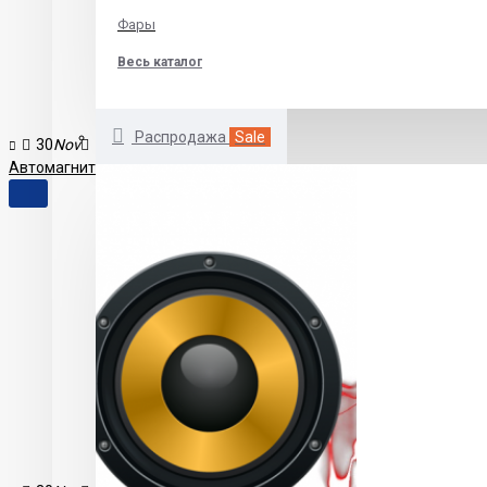
Фары
Весь каталог
Распродажа
Sale
30
Nov
1
13731
Автомагнитола Prology MDN-2775