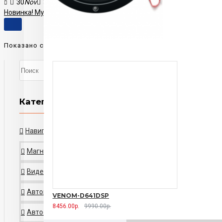
30
Nov
3
4416
Новинка! Мультимедийное головное устройство Incar AHR-7680 на 
Показано с 1 по 5 из 5 (всего 1 страниц)
Категории
Навигаторы
Сабвуферы
Магнитолы
Видеорегистраторы
Автомобильная акустика
VENOM-D641DSP
8456.00р.
9990.00р.
Автосигнализация