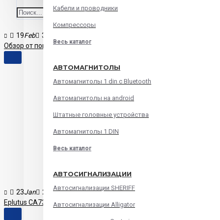
Кабели и проводники
Компрессоры
19
Feb
3
5834
Весь каталог
Обзор от покупателя на Автомагнитола ACV AD-7180 — интернет-
АВТОМАГНИТОЛЫ
Автомагнитолы 1 din с Bluetooth
Автомагнитолы на android
Штатные головные устройства
Автомагнитолы 1 DIN
Весь каталог
АВТОСИГНАЛИЗАЦИИ
Автосигнализации SHERIFF
23
Jan
2
5110
Eplutus CA731 магнитола на Android 9
Автосигнализации Alligator