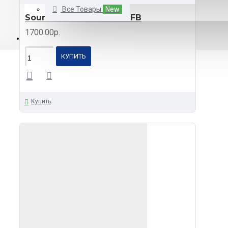
Econ
HWD-530BT aiwa
HWD-
Все Товары
New
640BT aiwa
HWD-650BT aiwa
Soundmax SM-CCR3063FB
KD-X272BT JVC
KD-X560BT JVC
1700.00р.
KMM-105RY Kenwood
KMM-
КАТАЛОГ
BT408 Kenwood
MAR-371UC
Mystery
MAR-373UC Mystery
КУПИТЬ
MAR-414BT Mystery
MAR-424BT
Mystery
MAR-878UC Mystery
MEX-1033UBG Swat
MEX-
1224UBW Swat
MEX-2430UB Swat
Купить
MMR-399BT Mystery
MVH-
s215BT Pioneer
NQ523BD
Nakamichi
PROLOGY CDA-8.1
KRAKEN FM/USB/BT ресивер с
мощностью 8х65 Вт
SMP-300
Prology
STORM-515BT Aura
STORM-535BT Aura
STORM-
555BT Aura
Soundmax SM-
CCR3063FB Soundmax
UTE-200BT
Alpine
UTE-201BT Alpine
VENOM-D541BT Aura
VENOM-