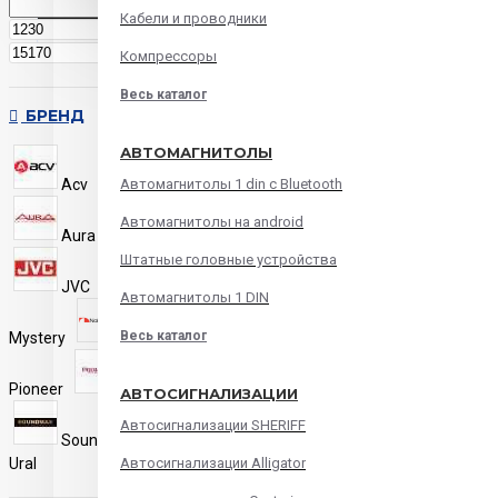
Кабели и проводники
р.
р.
Компрессоры
Весь каталог
БРЕНД
АВТОМАГНИТОЛЫ
Acv
aiwa
Alpine
Автомагнитолы 1 din с Bluetooth
Автомагнитолы на android
Aura
Econ
JBL
Штатные головные устройства
JVC
Kenwood
Автомагнитолы 1 DIN
Mystery
Весь каталог
Nakamichi
Pioneer
Prology
Sony
АВТОСИГНАЛИЗАЦИИ
Автосигнализации SHERIFF
Soundmax
Swat
Ural
Автосигнализации Alligator