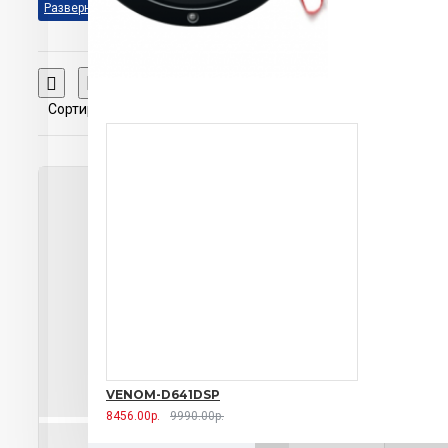
1718G ACV
AVS-1724W ACV
CDP-8.0 KRAKEN FM/USB/BT ресивер с
DSP процессором / 8х65 Вт Prology
CDP-8.1 KRAKEN Prology
Сравнение товаров
CELEBRITY 100 JBL
CMD-300
Сортировка:
Показать:
Prology
CMD-310 Prology
CMD-320 Prology
CMD-330
Prology
CMD-340 Prology
CMD-350 Prology
CMX-165
Prology
CMX-175 Prology
CMX-210 Prology
CMX-230
Prology
CMX-240 Prology
CMX-250 Prology
CMX-260
Prology
CMX-270 Prology
CMX-400 Prology
CMX-410
Prology
DSX-A110 Sony
DSX-
A210UI Sony
DSX-A212UI/R Sony
DSX-A410BT Sony
DSX-
VENOM-D641DSP
A416BT Sony
FIREBALL-101BT
8456.00р.
9990.00р.
Aura
GT-120 Prology
HED-21U