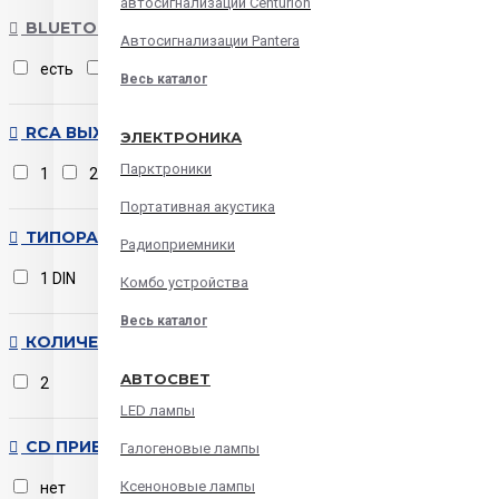
автосигнализации Centurion
BLUETOOTH
Автосигнализации Pantera
есть
нет
Весь каталог
RCA ВЫХОД
ЭЛЕКТРОНИКА
Парктроники
1
2
3
Портативная акустика
ТИПОРАЗМЕР
Радиоприемники
1 DIN
Комбо устройства
Весь каталог
КОЛИЧЕСТВО КАНАЛОВ
АВТОСВЕТ
2
LED лампы
CD ПРИВОД
Галогеновые лампы
Ксеноновые лампы
нет