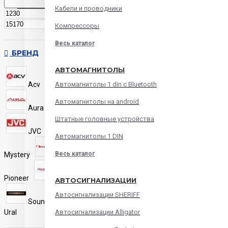
Кабели и проводники
р.
р.
Компрессоры
Весь каталог
БРЕНД
АВТОМАГНИТОЛЫ
Acv
aiwa
Alpine
Автомагнитолы 1 din с Bluetooth
Автомагнитолы на android
Aura
Econ
JBL
Штатные головные устройства
JVC
Kenwood
Автомагнитолы 1 DIN
Mystery
Весь каталог
Nakamichi
Pioneer
Prology
Sony
АВТОСИГНАЛИЗАЦИИ
Автосигнализации SHERIFF
Soundmax
Swat
Ural
Автосигнализации Alligator