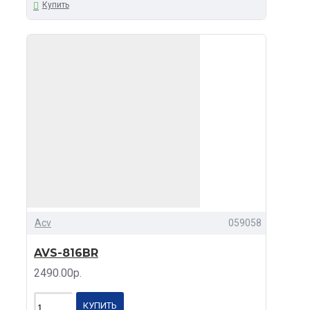
Купить
D641DSP Aura
Молот АРС-МТ
333К Ural
Acv
059058
AVS-816BR
2490.00р.
КУПИТЬ