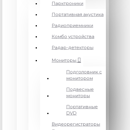
Парктроники
Портативная акустика
Радиоприемники
Комбо устройства
Радар-детекторы
Мониторы
Подголовник с
монитором
Подвесные
мониторы
Портативные
DVD
Видеорегистраторы