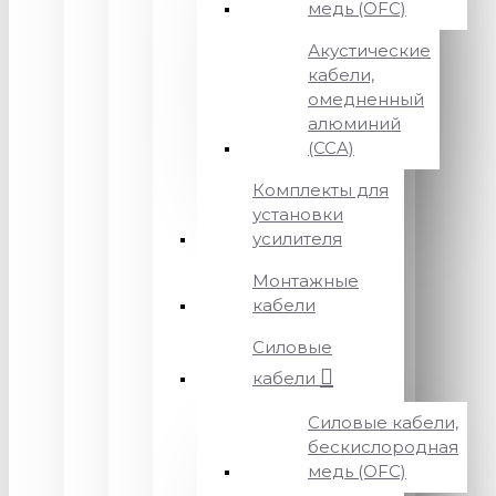
медь (OFC)
Акустические
кабели,
омедненный
алюминий
(CCA)
Комплекты для
установки
усилителя
Монтажные
кабели
Силовые
кабели
Силовые кабели,
бескислородная
медь (OFC)