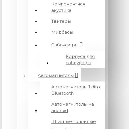
Компонентная
акустика
Твитеры
Мидбасы
Сабвуферы
Корпуса для
сабвуфера
Автомагнитолы
Автомагнитолы 1 din с
Bluetooth
Автомагнитолы на
android
Штатные головные