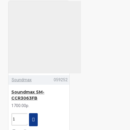
Soundmax
059252
Soundmax SM-
CCR3063FB
1700.00р.