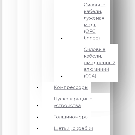
Силовые
кабели,
луженая
медь
(OFC
tinned)
Силовые
кабели,
омедненный
алюминий
(CCA)
Компрессоры
Пускозарядные
устройства
Толщиномеры
Щетки , скребки