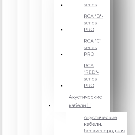
series
RCA "B"-
series
PRO
RCA "C"-
series
PRO
RCA
"RED"-
series
PRO
Акустические
кабели
Акустические
кабели,
бескислородная