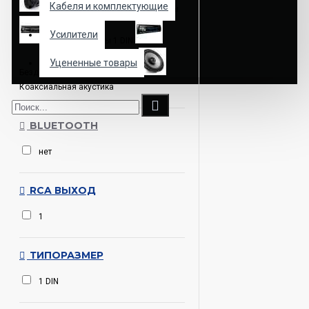
Кабеля и комплектующие
Автозвук
Автомагнитолы
Усилители
Автомагнитолы 1 DIN
Уцененные товары
Бездисковые автомагнитолы
Коаксиальная акустика
BLUETOOTH
нет
RCA ВЫХОД
1
ТИПОРАЗМЕР
1 DIN