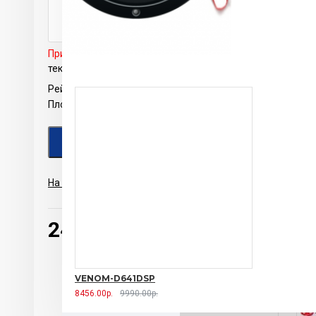
Примечание:
HTML разметка не поддерживается! Испол
текст.
Рейтинг
Плохо
Хорошо
ПРОДОЛЖИТЬ
На основе 0 отзывов.
-
Написать отзыв
2490.00р.
VENOM-D641DSP
8456.00р.
9990.00р.