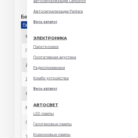
автосигнализации Centurion
Автосигнализации Pantera
Бездисковые автомагнитолы ACV AVS-912BW
Весь каталог
ВЫХОДЫ
ЭЛЕКТРОНИКА
Парктроники
Подключение АС
ISO/RCA
Портативная акустика
ДОПОЛНИТЕЛЬНО
Радиоприемники
Комбо устройства
Диапазоны тюнера
FM/AМ
Весь каталог
ОБЩИЕ ХАРАКТЕРИСТИКИ
АВТОСВЕТ
Монтажный размер
1DIN
LED лампы
Область применения
автомобильная
Галогеновые лампы
Ксеноновые лампы
Типы носителей
карты памяти, USB-накопите