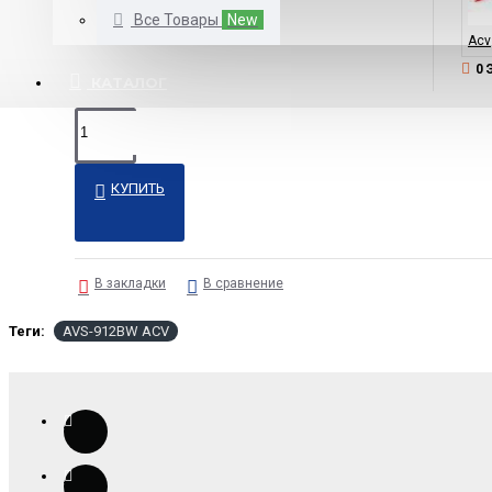
Все Товары
New
Acv
0 
КАТАЛОГ
КУПИТЬ
В закладки
В сравнение
Теги:
AVS-912BW ACV