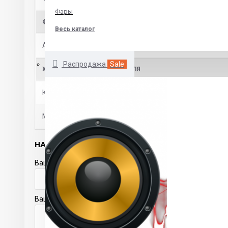
Фары
ФОРМАТ НОСИТЕЛЕЙ
Весь каталог
Аудио форматы
MP3, WMA
Распродажа
Sale
ХАРАКТЕРИСТИКИ УСИЛИТЕЛЯ
Количество каналов
4
Мощность на канал
50 Вт
НАПИСАТЬ ОТЗЫВ
Ваше имя
Ваш отзыв