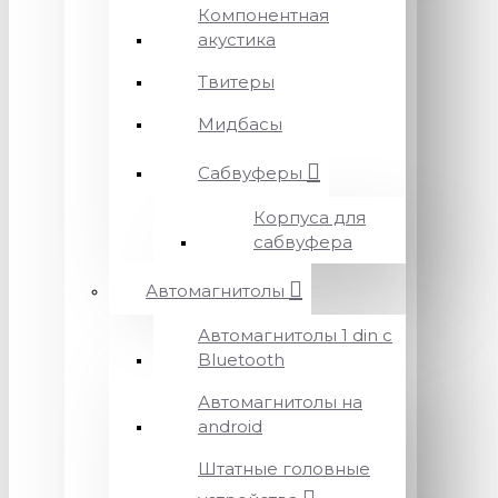
Компонентная
акустика
Твитеры
Мидбасы
Сабвуферы
Корпуса для
сабвуфера
Автомагнитолы
Автомагнитолы 1 din с
Bluetooth
Автомагнитолы на
android
Штатные головные