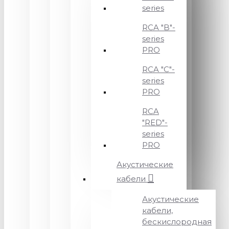
series
RCA "B"-
series
PRO
RCA "C"-
series
PRO
RCA
"RED"-
series
PRO
Акустические
кабели
Акустические
кабели,
бескислородная