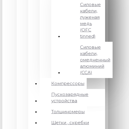
Силовые
кабели,
луженая
медь
(OFC
tinned)
Силовые
кабели,
омедненный
алюминий
(CCA)
Компрессоры
Пускозарядные
устройства
Толщиномеры
Щетки , скребки