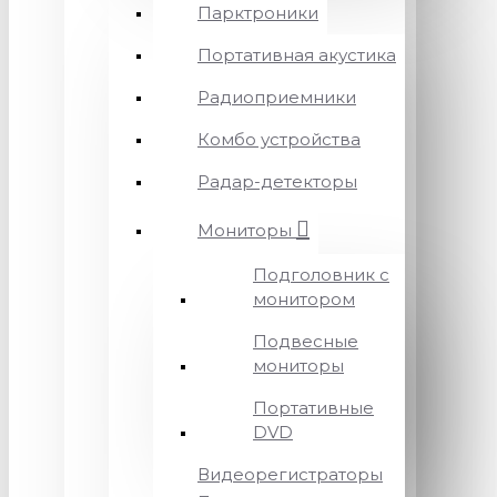
Парктроники
Портативная акустика
Радиоприемники
Комбо устройства
Радар-детекторы
Мониторы
Подголовник с
монитором
Подвесные
мониторы
Портативные
DVD
Видеорегистраторы