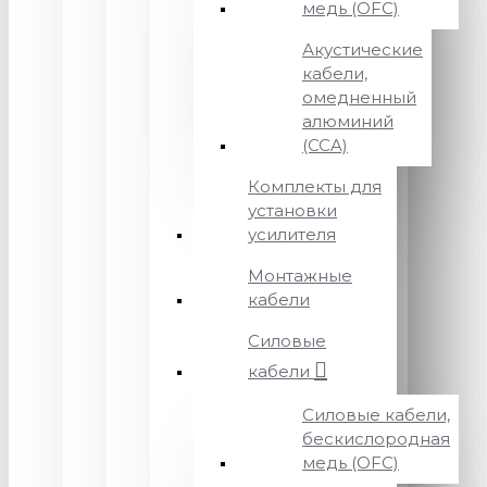
медь (OFC)
Акустические
кабели,
омедненный
алюминий
(CCA)
Комплекты для
установки
усилителя
Монтажные
кабели
Силовые
кабели
Силовые кабели,
бескислородная
медь (OFC)