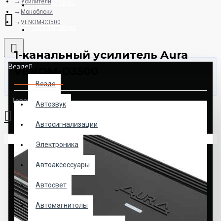
Усилители
8925-507-78-06
Моноблоки
VENOM-D3500
Схема проезда
1-канальный усилитель Aura
Везде
VENOM-D3500
Везде
Товаров: 0 (0.00р.)
Автозвук
Автосигнализации
Ваша корзина пуста!
Электроника
Автоаксессуары
Автосвет
Автомагнитолы