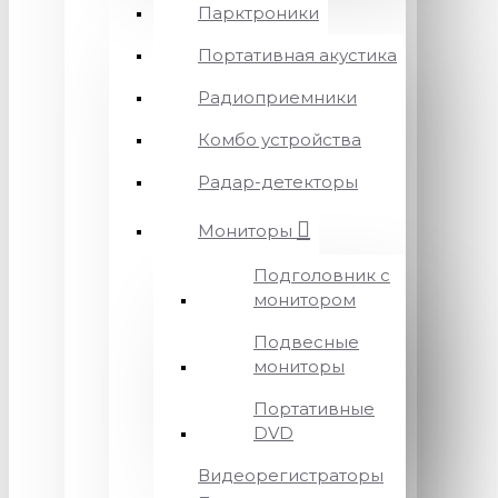
Парктроники
Портативная акустика
Радиоприемники
Комбо устройства
Радар-детекторы
Мониторы
Подголовник с
монитором
Подвесные
мониторы
Портативные
DVD
Видеорегистраторы