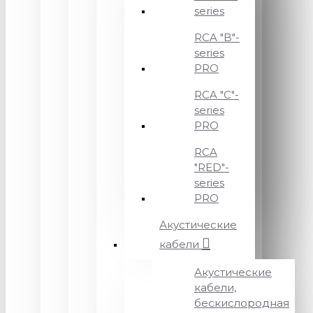
series
RCA "B"-
series
PRO
RCA "C"-
series
PRO
RCA
"RED"-
series
PRO
Акустические
кабели
Акустические
кабели,
бескислородная