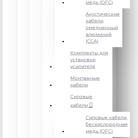
медь (OFC)
Акустические
кабели,
омедненный
алюминий
(CCA)
Комплекты для
установки
усилителя
Монтажные
кабели
Силовые
кабели
Силовые кабели,
бескислородная
медь (OFC)