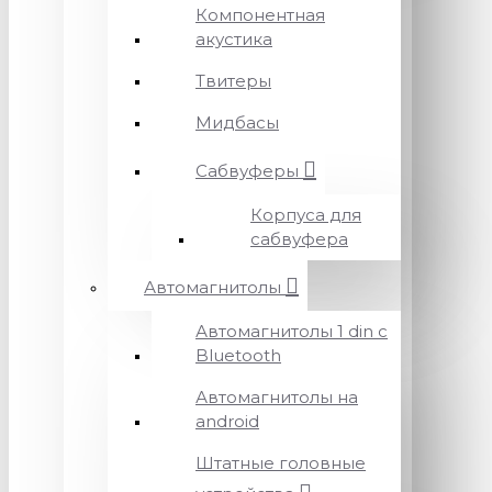
Компонентная
акустика
Твитеры
Мидбасы
Сабвуферы
Корпуса для
сабвуфера
Автомагнитолы
Автомагнитолы 1 din с
Bluetooth
Автомагнитолы на
android
Штатные головные