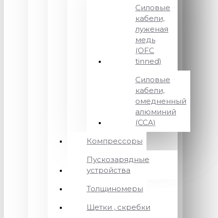
Силовые
кабели,
луженая
медь
(OFC
tinned)
Силовые
кабели,
омедненный
алюминий
(CCA)
Компрессоры
Пускозарядные
устройства
Толщиномеры
Щетки , скребки