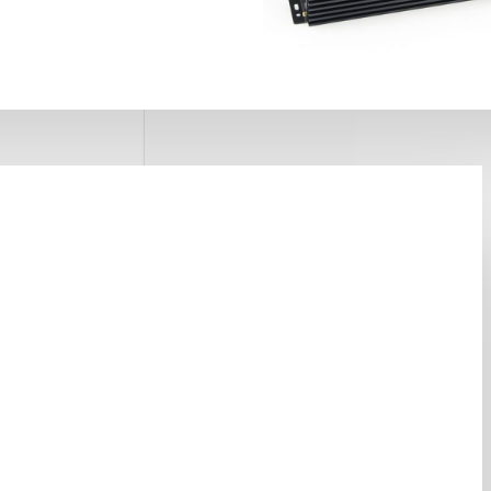
 включение 1,5
. Потребление в
не ограничено;