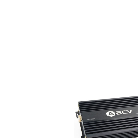
ВУКА. RedPower
ROHM
большинства гу
 поканальной
ема: Android 10;
z 64 bit ARM
Gb, LPDDR3;
менный
кой GPS
dou (Китай); 2
 Поддержка HDD
ль с поддержкой
 телефона по USB
ессор c 30
ка CarPlay
 сна при