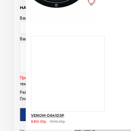
НАПИСАТЬ ОТЗЫВ
Ваше имя
Ваш отзыв
Примечание:
HTML разметка не поддерживается! Испол
текст.
Рейтинг
Плохо
Хорошо
ПРОДОЛЖИТЬ
VENOM-D641DSP
8456.00р.
9990.00р.