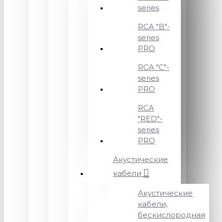
series
RCA "B"-
series
PRO
RCA "C"-
series
PRO
RCA
"RED"-
series
PRO
Акустические
кабели
Акустические
кабели,
бескислородная