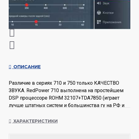
ОПИСАНИЕ
Различие в сериях 710 и 750 только КАЧЕСТВО
ЗВУКА. RedPower 710 выполнена на простейшем
DSP процессоре ROHM 32107+TDA7850 (играет
лучше штатных систем и большинства гу на РФ и
китайском рынке), а 750 серия сделана на
высококлассном DSP процессоре с полноценной
ХАРАКТЕРИСТИКИ
поканальной регулировкой, "чистой" оптикой +
TDA7850