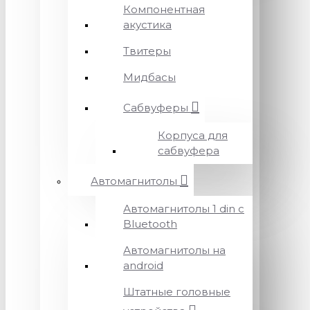
Компонентная
акустика
Твитеры
Мидбасы
Сабвуферы
Корпуса для
сабвуфера
Автомагнитолы
Автомагнитолы 1 din с
Bluetooth
Автомагнитолы на
android
Штатные головные