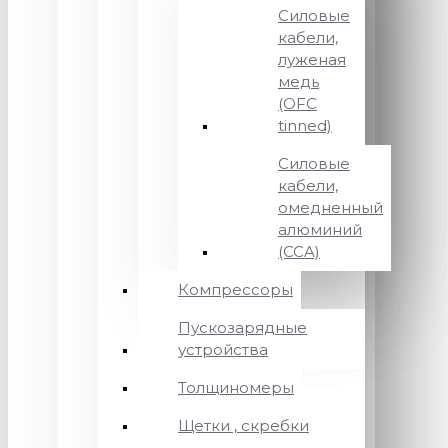
Силовые
кабели,
луженая
медь
(OFC
tinned)
Силовые
кабели,
омедненный
алюминий
(CCA)
Компрессоры
Пускозарядные
устройства
Толщиномеры
Щетки , скребки