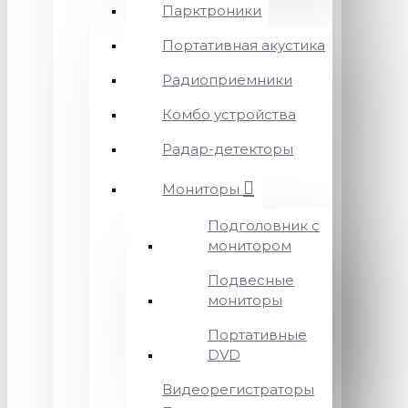
Парктроники
Портативная акустика
Радиоприемники
Комбо устройства
Радар-детекторы
Мониторы
Подголовник с
монитором
Подвесные
мониторы
Портативные
DVD
Видеорегистраторы