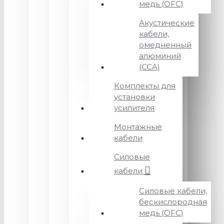
медь (OFC)
Акустические
кабели,
омедненный
алюминий
(CCA)
Комплекты для
установки
усилителя
Монтажные
кабели
Силовые
кабели
Силовые кабели,
бескислородная
медь (OFC)