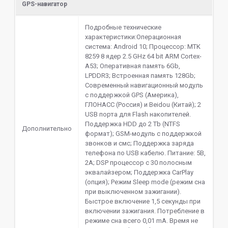
GPS-навигатор
Подробные технические
характеристики:Операционная
система: Android 10; Процессор: MTK
8259 8 ядер 2.5 GHz 64 bit ARM Cortex-
A53; Оперативная память 6Gb,
LPDDR3; Встроенная память 128Gb;
Современный навигационный модуль
с поддержкой GPS (Америка),
ГЛОНАСС (Россия) и Beidou (Китай); 2
USB порта для Flash накопителей.
Поддержка HDD до 2 Tb (NTFS
Дополнительно
формат); GSM-модуль с поддержкой
звонков и смс; Поддержка заряда
телефона по USB кабелю. Питание: 5В,
2А; DSP процессор c 30 полосным
эквалайзером; Поддержка CarPlay
(опция); Режим Sleep mode (режим сна
при выключенном зажигании).
Быстрое включение 1,5 секунды при
включении зажигания. Потребление в
режиме сна всего 0,01 mA. Время не