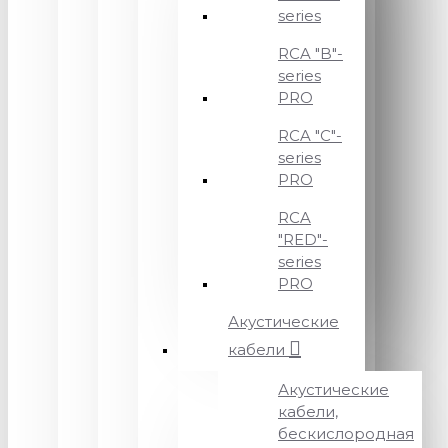
series
RCA "B"-
series
PRO
RCA "C"-
series
PRO
RCA
"RED"-
series
PRO
Акустические
кабели
Акустические
кабели,
бескислородная