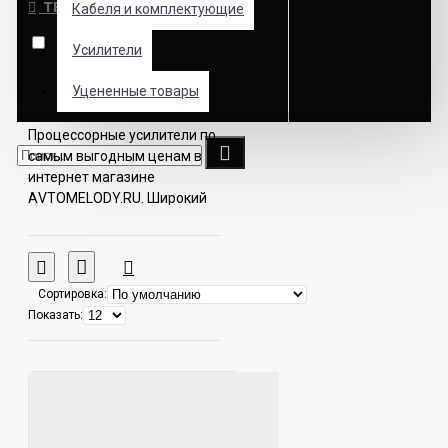
ТЕГИ
Кабеля и комплектующие
DSP 2544 JBL
Усилители
Уцененные товары
Процессорные усилители по
самым выгодным ценам в
интернет магазине
АVTOMELODY.RU. Широкий
выбор товаров и акций. В
каталоге можно
ознакомиться с ценами,
отзывами, фотографиями и
Сортировка:
подробными
Показать:
характеристиками товаров.