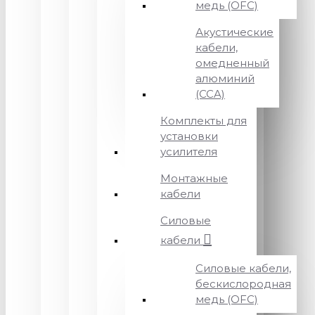
медь (OFC)
Акустические
кабели,
омедненный
алюминий
(CCA)
Комплекты для
установки
усилителя
Монтажные
кабели
Силовые
кабели
Силовые кабели,
бескислородная
медь (OFC)