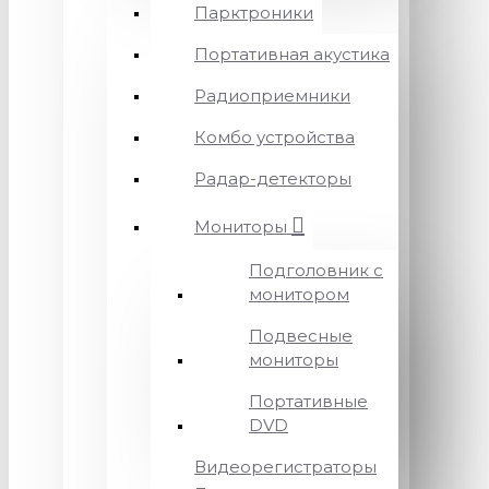
Парктроники
Портативная акустика
Радиоприемники
Комбо устройства
Радар-детекторы
Мониторы
Подголовник с
монитором
Подвесные
мониторы
Портативные
DVD
Видеорегистраторы