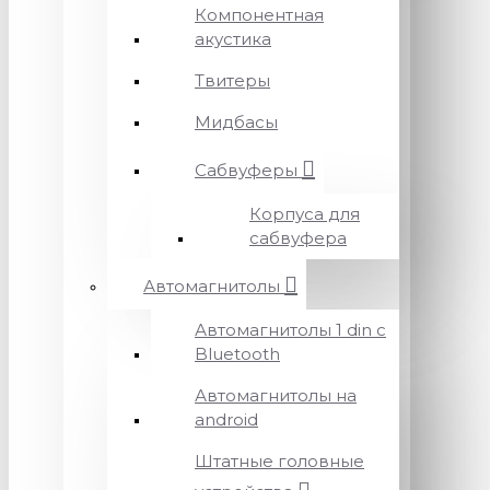
Компонентная
акустика
Твитеры
Мидбасы
Сабвуферы
Корпуса для
сабвуфера
Автомагнитолы
Автомагнитолы 1 din с
Bluetooth
Автомагнитолы на
android
Штатные головные