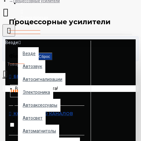
Процессорные усилители
8925-507-78-06
Схема проезда
Процессорные усилители
Везде
Везде
Фильтр
Сброс
Товаров: 0 (0.00р.)
Автозвук
БРЕНД
Автосигнализации
Ваша корзина пуста!
Электроника
JBL
Автоаксессуары
КОЛИЧЕСТВО КАНАЛОВ
Автосвет
4
Автомагнитолы