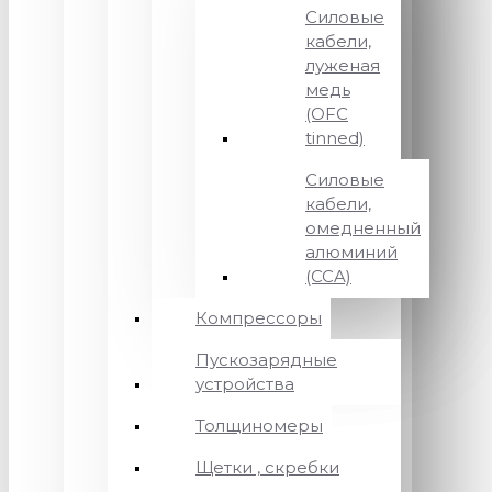
Силовые
кабели,
луженая
медь
(OFC
tinned)
Силовые
кабели,
омедненный
алюминий
(CCA)
Компрессоры
Пускозарядные
устройства
Толщиномеры
Щетки , скребки