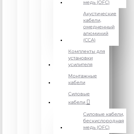
медь (OFC)
Акустические
кабели,
омедненный
алюминий
(CCA)
Комплекты для
установки
усилителя
Монтажные
кабели
Силовые
кабели
Силовые кабели,
бескислородная
медь (OFC)