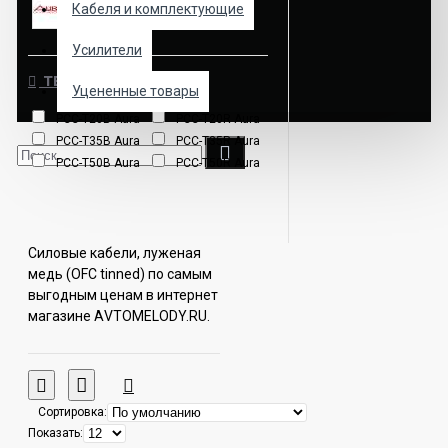
Кабеля и комплектующие
Aura
Усилители
ТЕГИ
Уцененные товары
PCC-T20B Aura
PCC-T20R Aura
PCC-T35B Aura
PCC-T35R Aura
PCC-T50B Aura
PCC-T50R Aura
Силовые кабели, луженая
медь (OFC tinned) по самым
выгодным ценам в интернет
магазине АVTOMELODY.RU.
Широкий выбор товаров и
акций. В каталоге можно
ознакомиться с ценами,
отзывами, фотографиями и
Сортировка:
подробными
Показать:
характеристиками товаров.