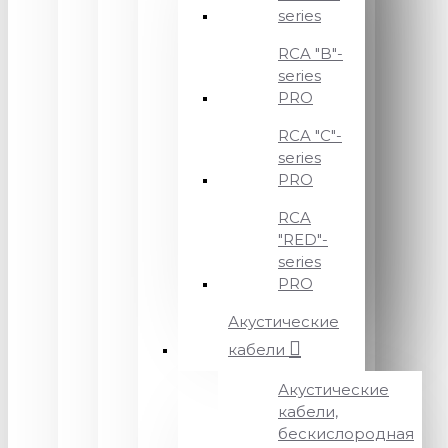
series
RCA "B"-
series
PRO
RCA "C"-
series
PRO
RCA
"RED"-
series
PRO
Акустические
кабели
Акустические
кабели,
бескислородная