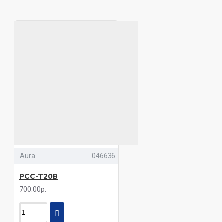
Aura
046636
PCC-T20B
700.00р.