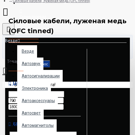
Силовые кабели, луженая медь (OFC tinned)
8925-507-78-06
Схема проезда
Силовые кабели, луженая медь
(OFC tinned)
Везде
Везде
Товаров: 0 (0.00р.)
Фильтр
Автозвук
Сброс
Автосигнализации
ЦЕНА
Ваша корзина пуста!
Электроника
р.
Автоаксессуары
р.
Автосвет
БРЕНД
Автомагнитолы