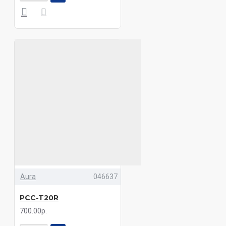
Aura
046637
PCC-T20R
700.00р.