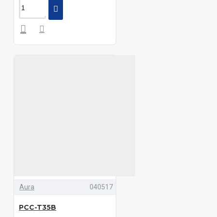
Aura
040517
PCC-T35B