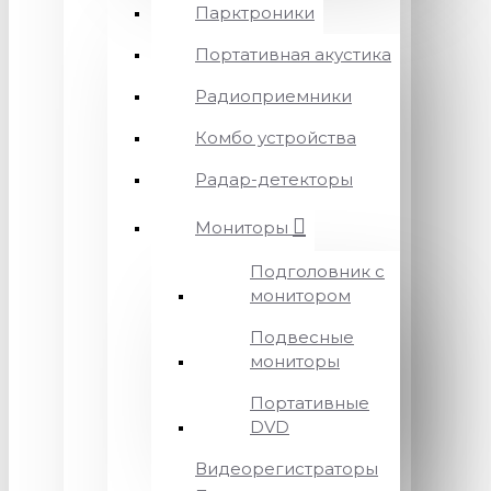
Парктроники
Портативная акустика
Радиоприемники
Комбо устройства
Радар-детекторы
Мониторы
Подголовник с
монитором
Подвесные
мониторы
Портативные
DVD
Видеорегистраторы