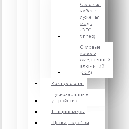
Силовые
кабели,
луженая
медь
(OFC
tinned)
Силовые
кабели,
омедненный
алюминий
(CCA)
Компрессоры
Пускозарядные
устройства
Толщиномеры
Щетки , скребки