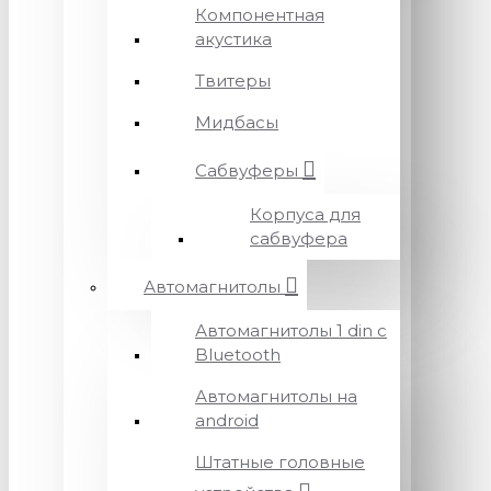
Компонентная
акустика
Твитеры
Мидбасы
Сабвуферы
Корпуса для
сабвуфера
Автомагнитолы
Автомагнитолы 1 din с
Bluetooth
Автомагнитолы на
android
Штатные головные