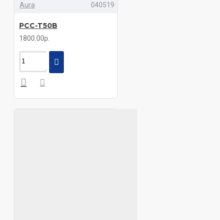
Aura
040519
PCC-T50B
1800.00р.