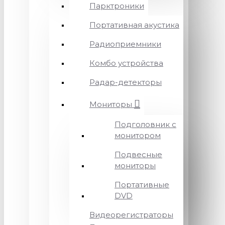
Парктроники
Портативная акустика
Радиоприемники
Комбо устройства
Радар-детекторы
Мониторы
Подголовник с
монитором
Подвесные
мониторы
Портативные
DVD
Видеорегистраторы