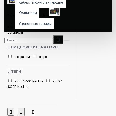
Кабеля и комплектующие
Электроника
Усилители
Видеорегистраторы Neoline
Уцененные товары
Комбо устройства
Радар-
детекторы
ВИДЕОРЕГИСТРАТОРЫ
с экраном
с gps
ТЕГИ
X-COP 5500 Neoline
X-COP
9300D Neoline