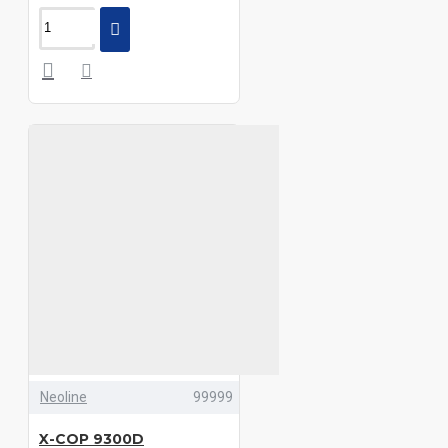
Neoline
99999
X-COP 9300D