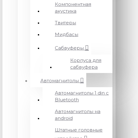
Компонентная
акустика
Твитеры
Мидбасы
Сабвуферы
Корпуса для
сабвуфера
Автомагнитолы
Автомагнитолы 1 din с
Bluetooth
Автомагнитолы на
android
Штатные головные