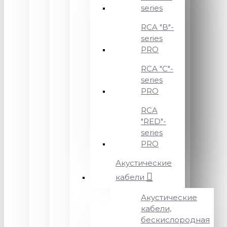
series
RCA "B"-
series
PRO
RCA "C"-
series
PRO
RCA
"RED"-
series
PRO
Акустические
кабели
Акустические
кабели,
бескислородная