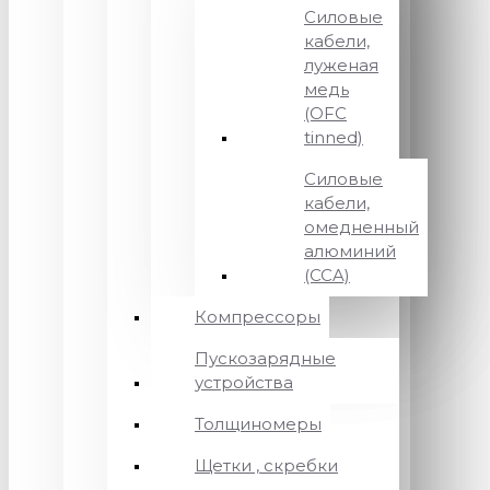
Силовые
кабели,
луженая
медь
(OFC
tinned)
Силовые
кабели,
омедненный
алюминий
(CCA)
Компрессоры
Пускозарядные
устройства
Толщиномеры
Щетки , скребки