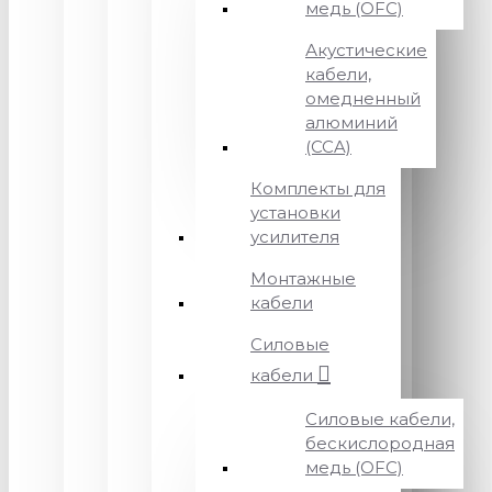
медь (OFC)
Акустические
кабели,
омедненный
алюминий
(CCA)
Комплекты для
установки
усилителя
Монтажные
кабели
Силовые
кабели
Силовые кабели,
бескислородная
медь (OFC)