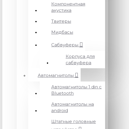
Компонентная
акустика
Твитеры
Мидбасы
Сабвуферы
Корпуса для
сабвуфера
Автомагнитолы
Автомагнитолы 1 din с
Bluetooth
Автомагнитолы на
android
Штатные головные