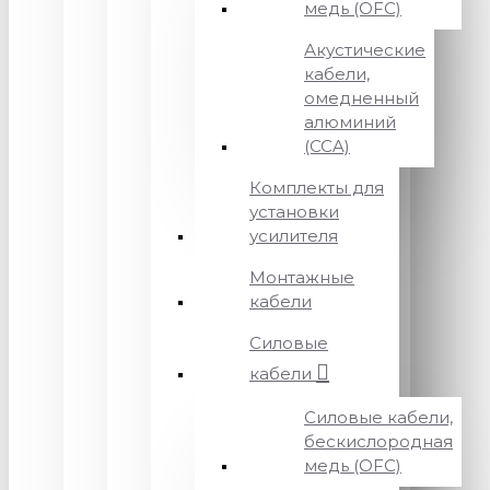
медь (OFC)
Акустические
кабели,
омедненный
алюминий
(CCA)
Комплекты для
установки
усилителя
Монтажные
кабели
Силовые
кабели
Силовые кабели,
бескислородная
медь (OFC)