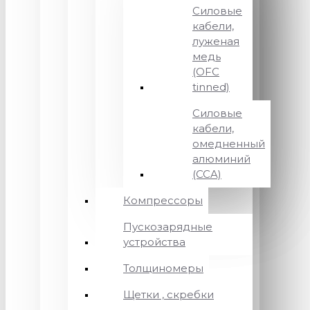
Силовые
кабели,
луженая
медь
(OFC
tinned)
Силовые
кабели,
омедненный
алюминий
(CCA)
Компрессоры
Пускозарядные
устройства
Толщиномеры
Щетки , скребки