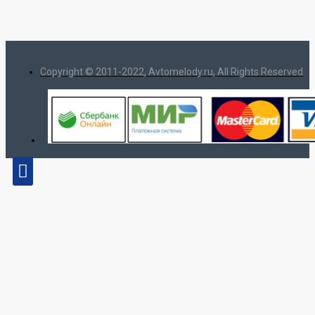
Copyright © 2011-2022, Avtomelody.ru, All Rights Reserved