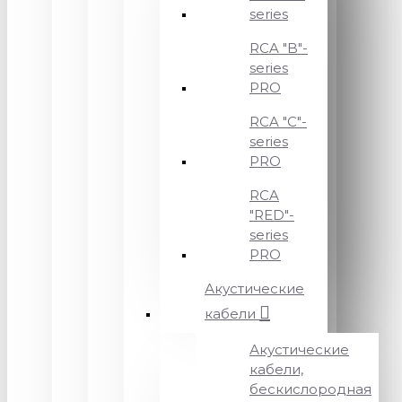
series
RCA "B"-
series
PRO
RCA "C"-
series
PRO
RCA
"RED"-
series
PRO
Акустические
кабели
Акустические
кабели,
бескислородная