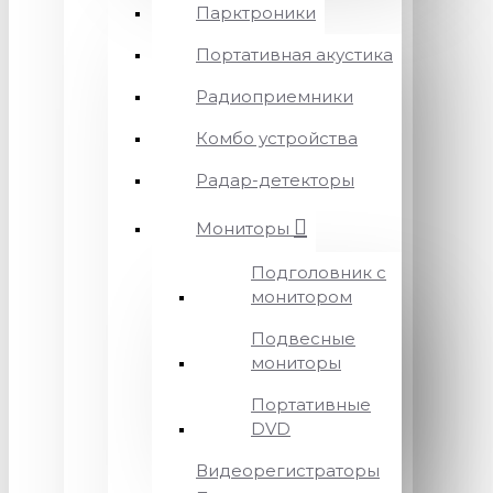
Парктроники
Портативная акустика
Радиоприемники
Комбо устройства
Радар-детекторы
Мониторы
Подголовник с
монитором
Подвесные
мониторы
Портативные
DVD
Видеорегистраторы