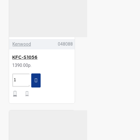
Kenwood
048088
KFC-S1056
1390.00р.