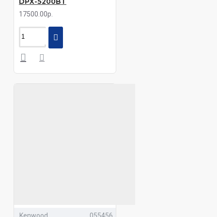
DPX-5200BT
17500.00р.
Kenwood
055456