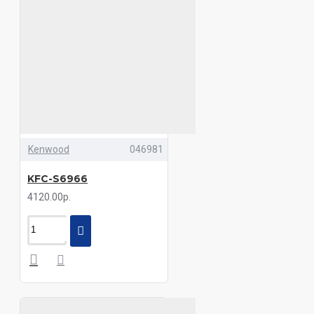
Kenwood
046981
KFC-S6966
4120.00р.