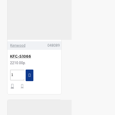
Kenwood
048089
KFC-S1066
2210.00р.