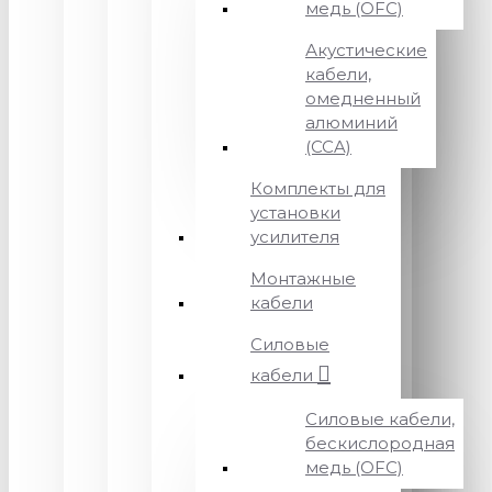
медь (OFC)
Акустические
кабели,
омедненный
алюминий
(CCA)
Комплекты для
установки
усилителя
Монтажные
кабели
Силовые
кабели
Силовые кабели,
бескислородная
медь (OFC)