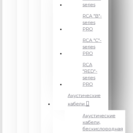
series
RCA "B"-
series
PRO
RCA "C"-
series
PRO
RCA
"RED"-
series
PRO
Акустические
кабели
Акустические
кабели,
бескислородная