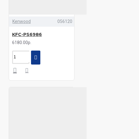
Kenwood
056120
KFC-PS6986
6180.00р.