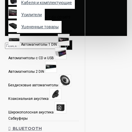
Кабеля и комплектующие
Автозвук
Автомагнитолы
Усилители
Автомагнитолы 2 din CD\MP3
Уцененные товары
Усилители
Моноблоки
Автомагнитолы 1 DIN
Автомагнитолы с CD и USB
Автомагнитолы 2 DIN
Бездисковые автомагнитолы
Коаксиальная акустика
Широкополосная акустика
Сабвуферы
BLUETOOTH