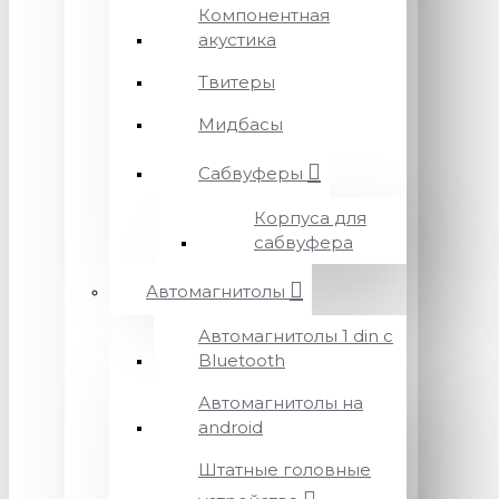
Компонентная
акустика
Твитеры
Мидбасы
Сабвуферы
Корпуса для
сабвуфера
Автомагнитолы
Автомагнитолы 1 din с
Bluetooth
Автомагнитолы на
android
Штатные головные