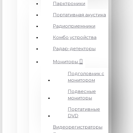
Парктроники
Портативная акустика
Радиоприемники
Комбо устройства
Радар-детекторы
Мониторы
Подголовник с
монитором
Подвесные
мониторы
Портативные
DVD
Видеорегистраторы