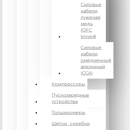
Силовые
кабели,
луженая
медь
(OFC
tinned)
Силовые
кабели,
омедненный
алюминий
(CCA)
Компрессоры
Пускозарядные
устройства
Толщиномеры
Щетки , скребки