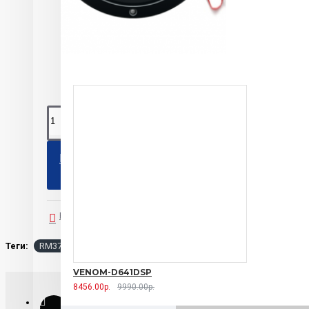
Acv
0 
КУПИТЬ
В закладки
В сравнение
Теги:
RM37-VTR12G ACV
VENOM-D641DSP
8456.00р.
9990.00р.