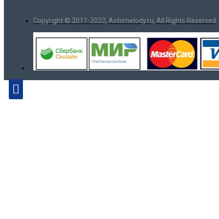
Copyright © 2011-2022, Avtomelody.ru, All Rights Reserved