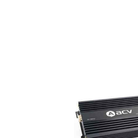
9 – 12В
50 мА
светодиодный
0,1 В