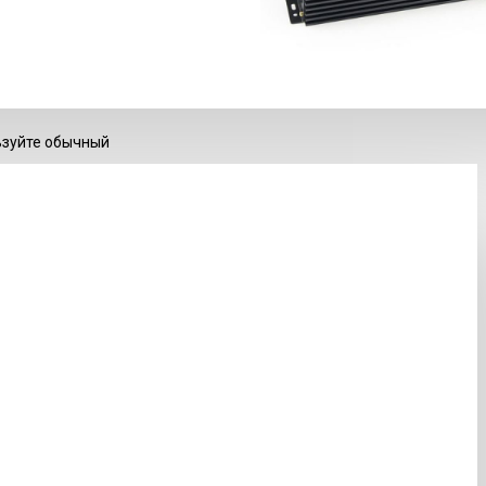
ьзуйте обычный
НА СКЛАДЕ
Код товара:
057848
Вес:
1.00кг