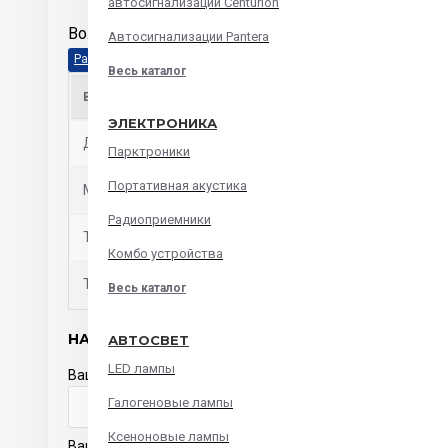
автосигнализации Centurion
Вольтметры RM37-VTR12G
Автосигнализации Pantera
Весь каталог
ВОЛЬТМЕТР
ЭЛЕКТРОНИКА
Диапазон индицируемых напряжений бортовой сети
Парктроники
Портативная акустика
Максимальный ток потребления
Радиоприемники
Тип дисплея
Комбо устройства
Точность измерения
Весь каталог
НАПИСАТЬ ОТЗЫВ
АВТОСВЕТ
LED лампы
Ваше имя
Галогеновые лампы
Ксеноновые лампы
Ваш отзыв