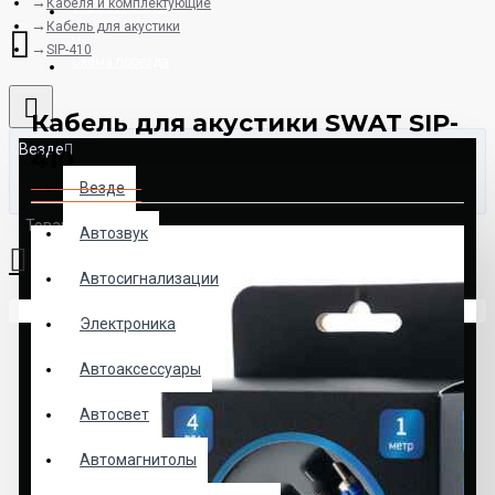
Кабеля и комплектующие
8925-507-78-06
Кабель для акустики
SIP-410
Схема проезда
Кабель для акустики SWAT SIP-
Везде
410
Везде
Товаров: 0 (0.00р.)
Автозвук
Автосигнализации
Ваша корзина пуста!
Электроника
Автоаксессуары
Автосвет
Автомагнитолы