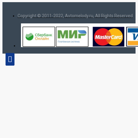
Copyright © 2011-2022, Avtomelody.ru, All Rights Reserved