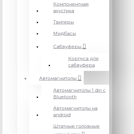
Компонентная
акустика
Твитеры
Мидбасы
Сабвуферы
Корпуса для
сабвуфера
Автомагнитолы
Автомагнитолы 1 din с
Bluetooth
Автомагнитолы на
android
Штатные головные