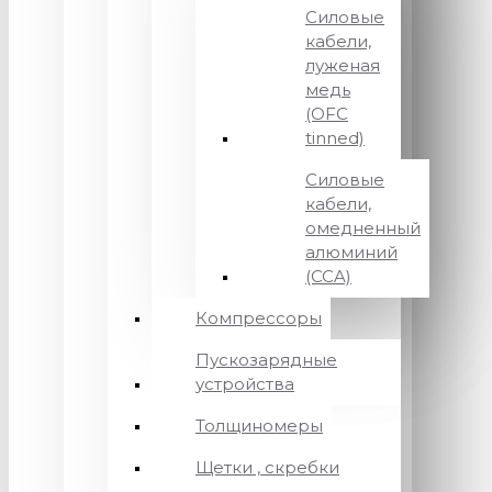
Силовые
кабели,
луженая
медь
(OFC
tinned)
Силовые
кабели,
омедненный
алюминий
(CCA)
Компрессоры
Пускозарядные
устройства
Толщиномеры
Щетки , скребки