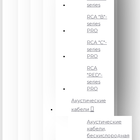
series
RCA "B"-
series
PRO
RCA "C"-
series
PRO
RCA
"RED"-
series
PRO
Акустические
кабели
Акустические
кабели,
бескислородная