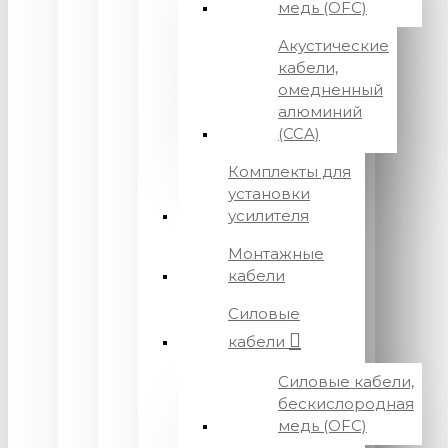
медь (OFC)
Акустические
кабели,
омедненный
алюминий
(CCA)
Комплекты для
установки
усилителя
Монтажные
кабели
Силовые
кабели
Силовые кабели,
бескислородная
медь (OFC)