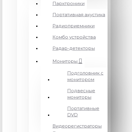
Парктроники
Портативная акустика
Радиоприемники
Комбо устройства
Радар-детекторы
Мониторы
Подголовник с
монитором
Подвесные
мониторы
Портативные
DVD
Видеорегистраторы