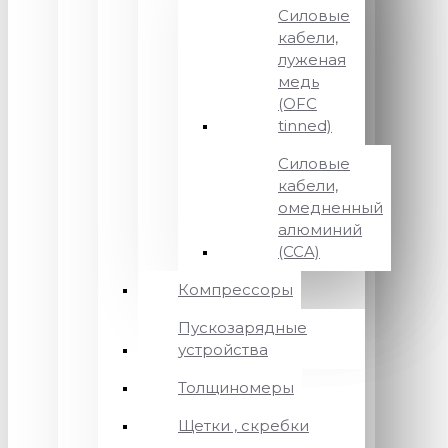
Силовые
кабели,
луженая
медь
(OFC
tinned)
Силовые
кабели,
омедненный
алюминий
(CCA)
Компрессоры
Пускозарядные
устройства
Толщиномеры
Щетки , скребки