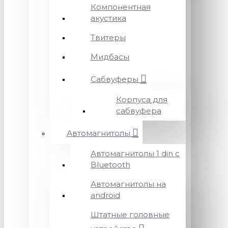
Компонентная
акустика
Твитеры
Мидбасы
Сабвуферы
Корпуса для
сабвуфера
Автомагнитолы
Автомагнитолы 1 din с
Bluetooth
Автомагнитолы на
android
Штатные головные