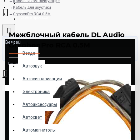
Кабеля и комплектующие
8925-507-78-06
Кабель для акустики
GryphonPro RCA 0.5M
Схема проезда
Межблочный кабель DL Audio
Везде
GryphonPro RCA 0.5M
Везде
Товаров: 0 (0.00р.)
Автозвук
Автосигнализации
Ваша корзина пуста!
Электроника
Автоаксессуары
Автосвет
Автомагнитолы