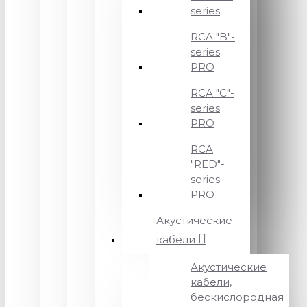
series
RCA "B"-
series
PRO
RCA "C"-
series
PRO
RCA
"RED"-
series
PRO
Акустические
кабели
Акустические
кабели,
бескислородная