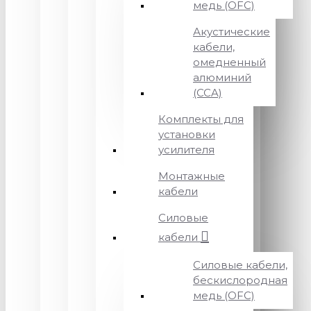
медь (OFC)
Акустические
кабели,
омедненный
алюминий
(CCA)
Комплекты для
установки
усилителя
Монтажные
кабели
Силовые
кабели
Силовые кабели,
бескислородная
медь (OFC)