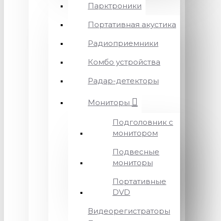
Парктроники
Портативная акустика
Радиоприемники
Комбо устройства
Радар-детекторы
Мониторы
Подголовник с
монитором
Подвесные
мониторы
Портативные
DVD
Видеорегистраторы