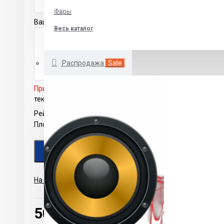
Фары
Ваш отзыв
Весь каталог
Распродажа
Sale
Примечание:
HTML разметка не поддерживается! Испол
текст.
Рейтинг
Плохо
Хорошо
ПРОДОЛЖИТЬ
На основе 0 отзывов.
-
Написать отзыв
500.00р.