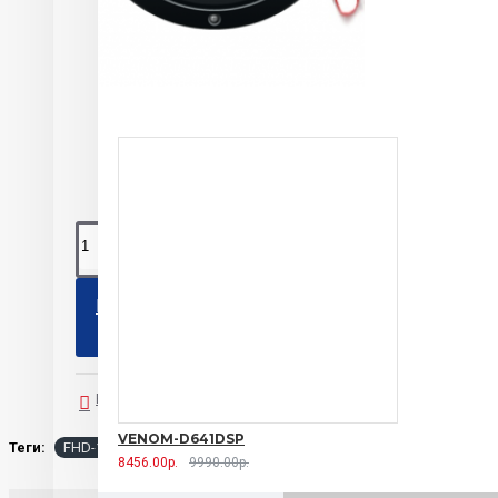
Aur
3 
КУПИТЬ
В закладки
В сравнение
VENOM-D641DSP
Теги:
FHD-120N Aura
8456.00р.
9990.00р.