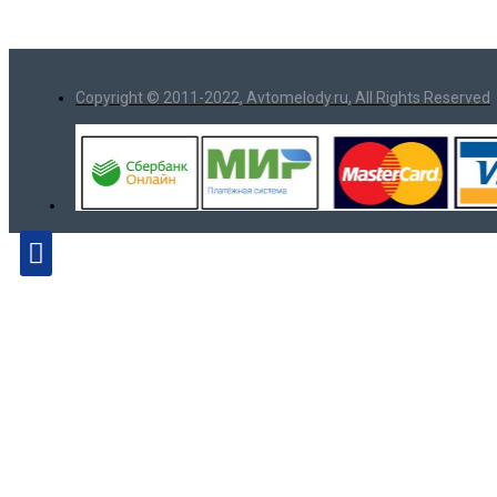
Copyright © 2011-2022, Avtomelody.ru, All Rights Reserved