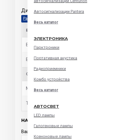
автосигнализации Centurion
Дистрибьютеры FHD-120N
Автосигнализации Pantera
Весь каталог
ВХОДЫ И ВЫХОДЫ
ЭЛЕКТРОНИКА
Входы
1х70mm2 (00AWG)
Парктроники
Портативная акустика
Выходы
2x20mm2 (4AWG)
Радиоприемники
ОБЩИЕ ХАРАКТЕРИСТИКИ
Комбо устройства
Материал
защитный пластиковый кожух, блистер
Весь каталог
Тип товара
дистрибьютор питания
АВТОСВЕТ
LED лампы
НАПИСАТЬ ОТЗЫВ
Галогеновые лампы
Ваше имя
Ксеноновые лампы