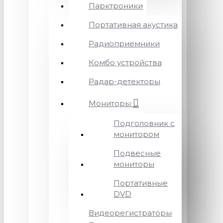
Парктроники
Портативная акустика
Радиоприемники
Комбо устройства
Радар-детекторы
Мониторы
Подголовник с
монитором
Подвесные
мониторы
Портативные
DVD
Видеорегистраторы