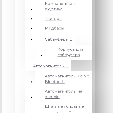
Компонентная
акустика
Твитеры
Мидбасы
Сабвуферы
Корпуса для
сабвуфера
Автомагнитолы
Автомагнитолы 1 din с
Bluetooth
Автомагнитолы на
android
Штатные головные