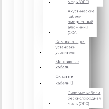
медь (OFC)
Акустические
кабели,
омедненный
алюминий
(CCA)
Комплекты для
установки
усилителя
Монтажные
кабели
Силовые
кабели
Силовые кабели,
бескислородная
медь (OFC)