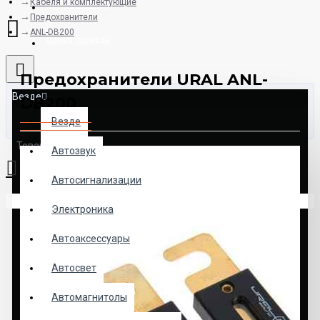
Кабеля и комплектующие
8925-507-78-06
Предохранители
ANL-DB200
Схема проезда
Предохранители URAL ANL-
Везде
DB200
Везде
Товаров: 0 (0.00р.)
Автозвук
Автосигнализации
Ваша корзина пуста!
Электроника
Автоаксессуары
Автосвет
Автомагнитолы