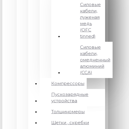
Силовые
кабели,
луженая
медь
(OFC
tinned)
Силовые
кабели,
омедненный
алюминий
(CCA)
Компрессоры
Пускозарядные
устройства
Толщиномеры
Щетки , скребки