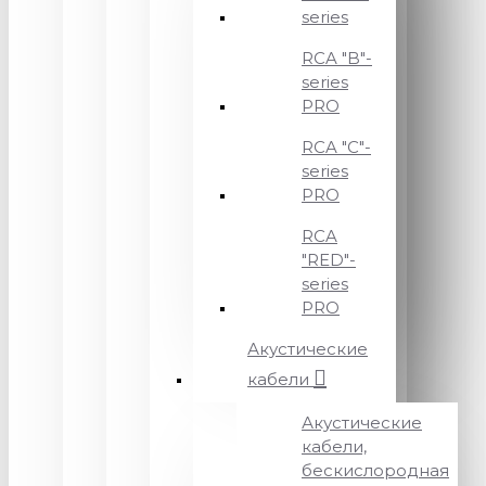
series
RCA "B"-
series
PRO
RCA "C"-
series
PRO
RCA
"RED"-
series
PRO
Акустические
кабели
Акустические
кабели,
бескислородная