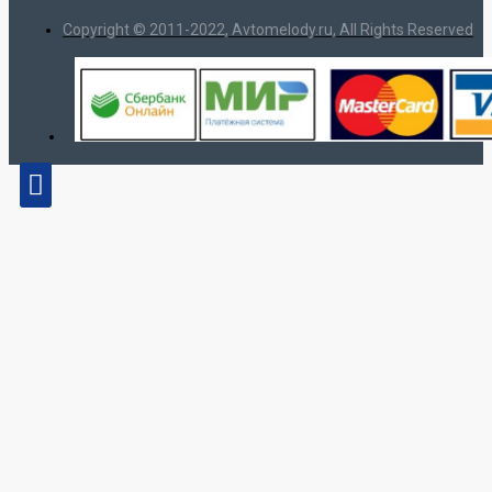
Copyright © 2011-2022, Avtomelody.ru, All Rights Reserved