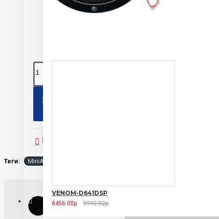
DL Aud
0 Это
КУПИТЬ
В закладки
В сравнение
Теги:
MiniANL 150A DL Audio
VENOM-D641DSP
8456.00р.
9990.00р.