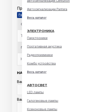
автосигнализации Centurion
Предохранители MiniANL 150A
Автосигнализации Pantera
Весь каталог
ОБЩИЕ ХАРАКТЕРИСТИКИ
ЭЛЕКТРОНИКА
Тип товара
предохранитель
Парктроники
Портативная акустика
ПРЕДОХРАНИТЕЛЬ
Радиоприемники
Номинал предохранителя
150A
Комбо устройства
Весь каталог
НАПИСАТЬ ОТЗЫВ
Ваше имя
АВТОСВЕТ
LED лампы
Ваш отзыв
Галогеновые лампы
Ксеноновые лампы