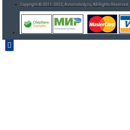
Copyright © 2011-2022, Avtomelody.ru, All Rights Reserved