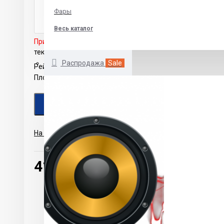
Фары
Весь каталог
Примечание:
HTML разметка не поддерживается! Испол
текст.
Распродажа
Sale
Рейтинг
Плохо
Хорошо
ПРОДОЛЖИТЬ
На основе 0 отзывов.
-
Написать отзыв
410.00р.