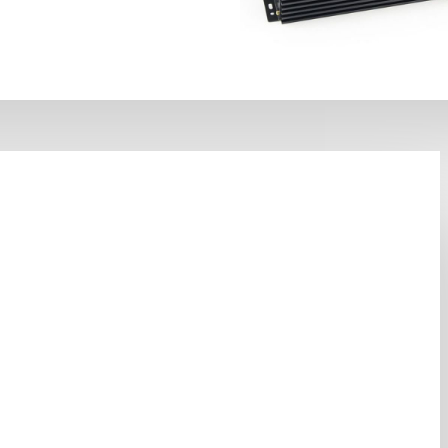
ьзуйте обычный
НА СКЛАДЕ
Код товара:
059682
Вес:
0.10кг
Цена:
цена за упаковку