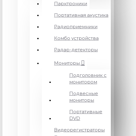
Парктроники
Портативная акустика
Радиоприемники
Комбо устройства
Радар-детекторы
Мониторы
Подголовник с
монитором
Подвесные
мониторы
Портативные
DVD
Видеорегистраторы