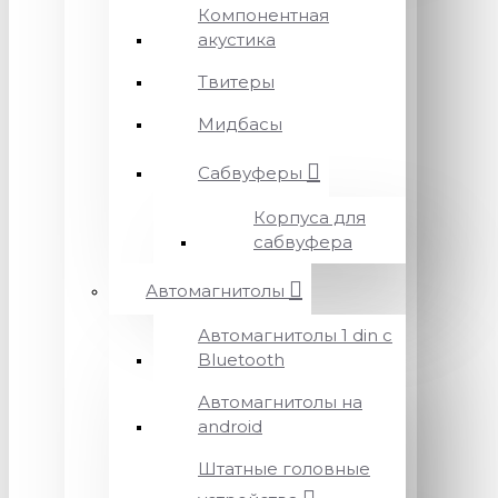
Компонентная
акустика
Твитеры
Мидбасы
Сабвуферы
Корпуса для
сабвуфера
Автомагнитолы
Автомагнитолы 1 din с
Bluetooth
Автомагнитолы на
android
Штатные головные