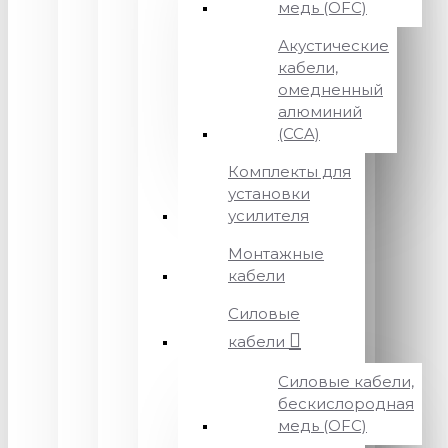
медь (OFC)
Акустические
кабели,
омедненный
алюминий
(CCA)
Комплекты для
установки
усилителя
Монтажные
кабели
Силовые
кабели
Силовые кабели,
бескислородная
медь (OFC)