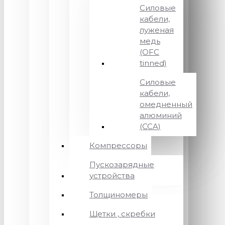
Силовые
кабели,
луженая
медь
(OFC
tinned)
Силовые
кабели,
омедненный
алюминий
(CCA)
Компрессоры
Пускозарядные
устройства
Толщиномеры
Щетки , скребки