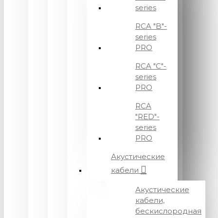
series
RCA "B"-
series
PRO
RCA "C"-
series
PRO
RCA
"RED"-
series
PRO
Акустические
кабели
Акустические
кабели,
бескислородная