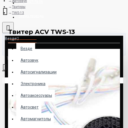
Автозвук
8925-507-78-06
Твитеры
TWS-13
Схема проезда
Твитер ACV TWS-13
Везде
Везде
Товаров: 0 (0.00р.)
Автозвук
Автосигнализации
Ваша корзина пуста!
Электроника
Автоаксессуары
Автосвет
Автомагнитолы