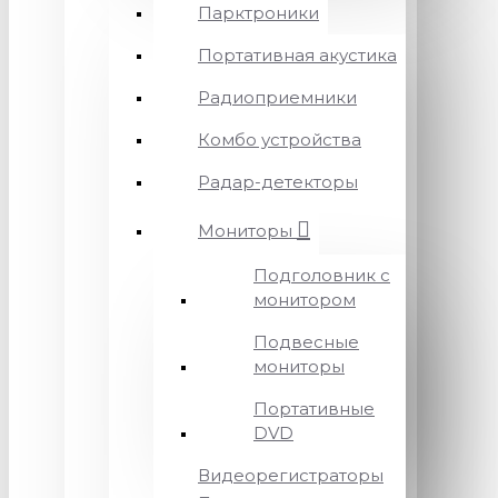
Парктроники
Портативная акустика
Радиоприемники
Комбо устройства
Радар-детекторы
Мониторы
Подголовник с
монитором
Подвесные
мониторы
Портативные
DVD
Видеорегистраторы