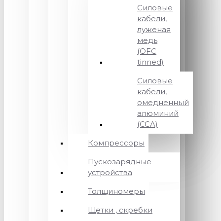
Силовые
кабели,
луженая
медь
(OFC
tinned)
Силовые
кабели,
омедненный
алюминий
(CCA)
Компрессоры
Пускозарядные
устройства
Толщиномеры
Щетки , скребки