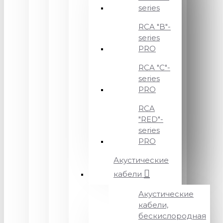
series
RCA "B"-
series
PRO
RCA "C"-
series
PRO
RCA
"RED"-
series
PRO
Акустические
кабели
Акустические
кабели,
бескислородная