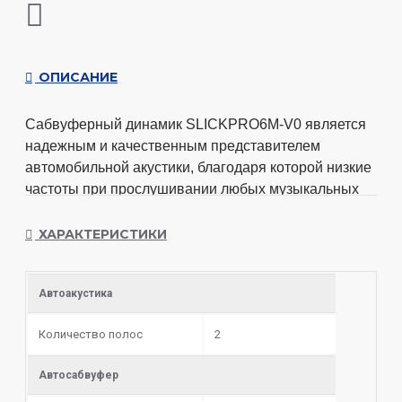
ОПИСАНИЕ
Сабвуферный динамик SLICKPRO6M-V0
 является 
надежным и качественным представителем 
автомобильной акустики, благодаря которой низкие 
частоты при прослушивании любых музыкальных 
композиций будут звучать насыщенно. Модель с 
целлюлозным диффузором обладает хорошей 
ХАРАКТЕРИСТИКИ
чувствительностью на уровне 85 дБ и гладкой 
амплитудно- частотной характеристикой, которая 
Автоакустика
также хорошо влияет на качество звучания. 
Независимо от уровня мощности низкие частоты 
Количество полос
2
будут звучать безупречно без посторонних шумов, 
гулкости и дребезжаний.
Автосабвуфер