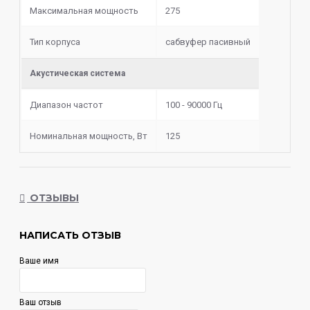
(Номинальное сопротивление/Импеданс), Ом2+2 
Максимальная мощность
275
Ohms
Тип корпуса
сабвуфер пасивный
Диапазон воспроизводимых частот 30 Hz - 1kHz
Акустическая система
Диапазон частот
100 - 90000 Гц
Номинальная мощность, Вт
125
ОТЗЫВЫ
НАПИСАТЬ ОТЗЫВ
Ваше имя
Ваш отзыв