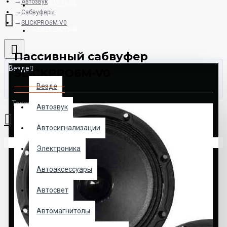
Автозвук
8925-507-78-06
Сабвуферы
SLICKPRO6M-V0
Схема проезда
Пассивный сабвуфер
Везде
SLICKPRO6M-V0
Везде
Товаров: 0 (0.00р.)
Автозвук
Автосигнализации
Ваша корзина пуста!
Электроника
Автоаксессуары
Автосвет
Автомагнитолы