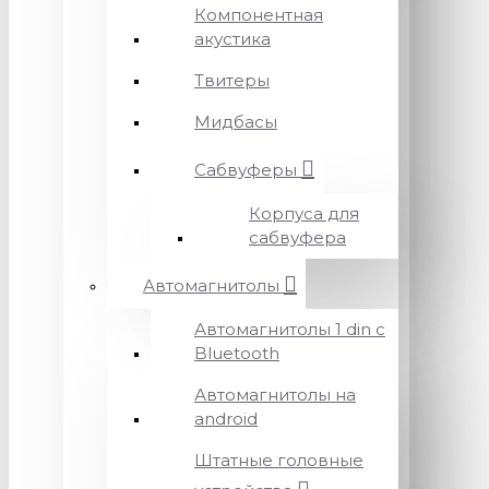
Компонентная
акустика
Твитеры
Мидбасы
Сабвуферы
Корпуса для
сабвуфера
Автомагнитолы
Автомагнитолы 1 din с
Bluetooth
Автомагнитолы на
android
Штатные головные