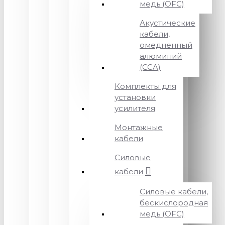
медь (OFC)
Акустические
кабели,
омедненный
алюминий
(CCA)
Комплекты для
установки
усилителя
Монтажные
кабели
Силовые
кабели
Силовые кабели,
бескислородная
медь (OFC)