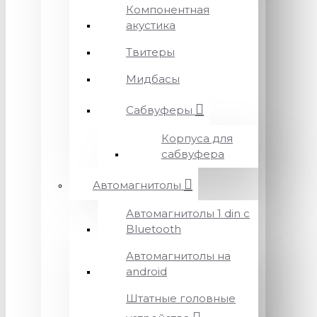
Компонентная
акустика
Твитеры
Мидбасы
Сабвуферы
Корпуса для
сабвуфера
Автомагнитолы
Автомагнитолы 1 din с
Bluetooth
Автомагнитолы на
android
Штатные головные