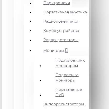
Парктроники
Портативная акустика
Радиоприемники
Комбо устройства
Радар-детекторы
Мониторы
Подголовник с
монитором
Подвесные
мониторы
Портативные
DVD
Видеорегистраторы