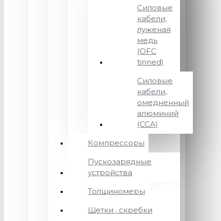
Силовые
кабели,
луженая
медь
(OFC
tinned)
Силовые
кабели,
омедненный
алюминий
(CCA)
Компрессоры
Пускозарядные
устройства
Толщиномеры
Щетки , скребки