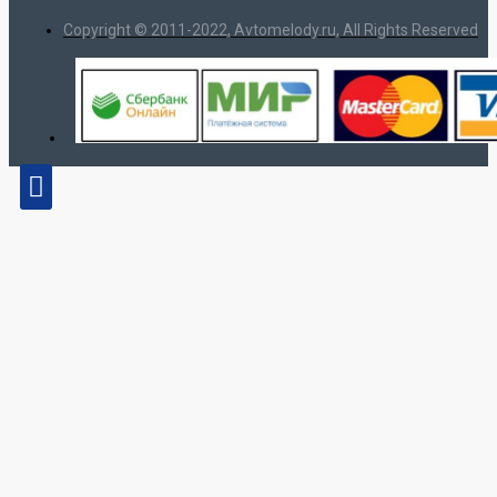
Copyright © 2011-2022, Avtomelody.ru, All Rights Reserved