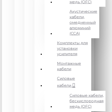
медь (OFC)
Акустические
кабели,
омедненный
алюминий
(CCA)
Комплекты для
установки
усилителя
Монтажные
кабели
Силовые
кабели
Силовые кабели,
бескислородная
медь (OFC)