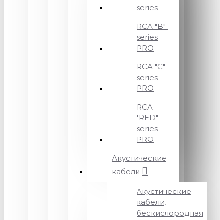
series
RCA "B"-
series
PRO
RCA "C"-
series
PRO
RCA
"RED"-
series
PRO
Акустические
кабели
Акустические
кабели,
бескислородная