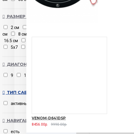
РАЗМЕР АКУСТИКИ
2 см
2.6 см
3.5 см
4
см
8 см
10 см
13 см
16.5 см
20 см
25 см
4х6
5х7
6х9
ДИАГОНАЛЬ ЭКРАНА
9
10
ТИП САБВУФЕРА
активный
пассивный
VENOM-D641DSP
НАВИГАЦИЯ
8456.00р.
9990.00р.
есть