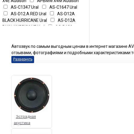
X4E Audison
APBMW X4M Audison
AS-C1347 Ural
AS-C1647 Ural
AS-D12.A RED Ural
AS-D12A
BLACK HURRICANE Ural
AS-D12A
DUAL HURRICANE Ural
AS-D12A
SLIM HURRICANE Ural
AS-D12A
Ural
AS-W25TW SQ Ural
AS-
Автозвук по самым выгодным ценам в интернет магазине АV
W30TW Ural
AS-W50M Ural
отзывами, фотографиями и подробными характеристиками т
AS-W87M SQ Ural
AS-W130MB
Ural
AS-W165MB Ural
AUDITOR RCX-130 Focal
AUDITOR
RCX-165 Focal
AUDITOR RCX-570
Focal
AUDITOR RCX-690 Focal
AUDITOR RSE-165 Focal
Access
100AC Focal
Access 130-AC Focal
Access 130-AS Focal
Access
165-AS3 Focal
Access 165AC
Focal
Access 165AS Focal
Эстрадная
Access 570-AC Focal
Access
акустика
690AC Focal
Alpha 650C Infinity
Alpha 4020 Infinity
Alpha 6520