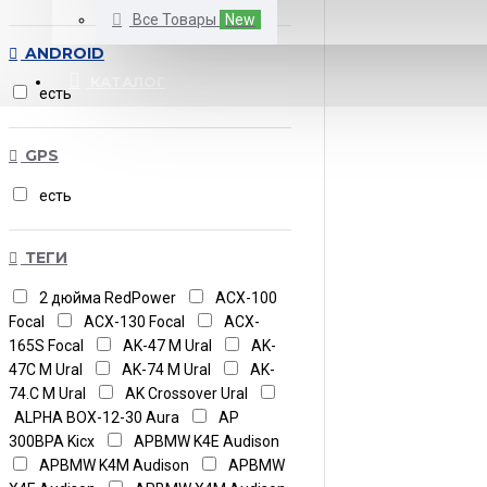
Все Товары
New
ANDROID
КАТАЛОГ
есть
GPS
есть
ТЕГИ
2 дюйма RedPower
ACX-100
Focal
ACX-130 Focal
ACX-
165S Focal
AK-47 M Ural
AK-
47С M Ural
AK-74 M Ural
AK-
74.C M Ural
AK Crossover Ural
ALPHA BOX-12-30 Aura
AP
300BPA Kicx
APBMW K4E Audison
APBMW K4M Audison
APBMW