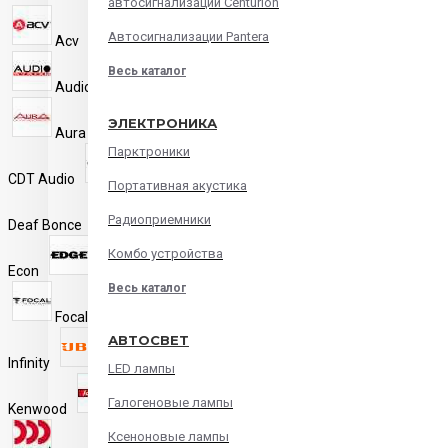
автосигнализации Centurion
Автосигнализации Pantera
Acv
Alpine
Aria
Весь каталог
Audio System
Audison
ЭЛЕКТРОНИКА
Aura
Blaupunkt
Парктроники
CDT Audio
Challenger
Портативная акустика
Радиоприемники
Deaf Bonce
DL Audio
Комбо устройства
Econ
Edge
FarCar
Весь каталог
Focal
Hertz
АВТОСВЕТ
Infinity
JBL
JVC
LED лампы
Галогеновые лампы
Kenwood
Kicx
Magnum
Ксеноновые лампы