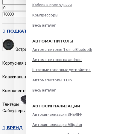
Кабели и проводники
р.
р.
Компрессоры
Весь каталог
ПОДКАТЕГОРИИ
АВТОМАГНИТОЛЫ
Эстрадная акустика
Автомагнитолы 1 din с Bluetooth
Автомагнитолы на android
Корпусная акустика
Штатные головные устройства
Коаксиальная акустика
Автомагнитолы 1 DIN
Компонентная акустика
Весь каталог
Твитеры
Мидбасы
АВТОСИГНАЛИЗАЦИИ
Сабвуферы
Автосигнализации SHERIFF
Автосигнализации Alligator
БРЕНД