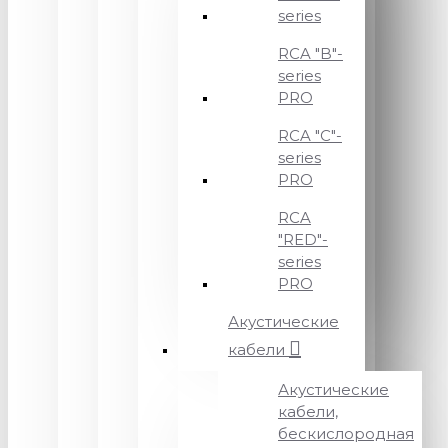
series
RCA "B"-
series
PRO
RCA "C"-
series
PRO
RCA
"RED"-
series
PRO
Акустические
кабели
Акустические
кабели,
бескислородная