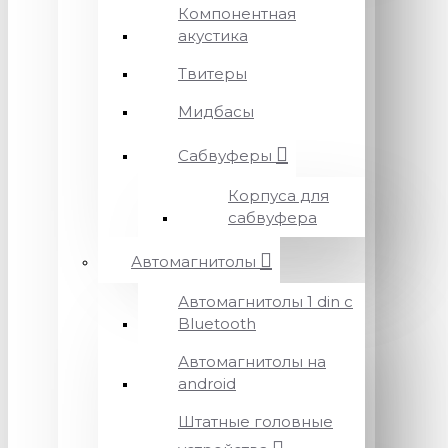
Компонентная
акустика
Твитеры
Мидбасы
Сабвуферы
Корпуса для
сабвуфера
Автомагнитолы
Автомагнитолы 1 din с
Bluetooth
Автомагнитолы на
android
Штатные головные