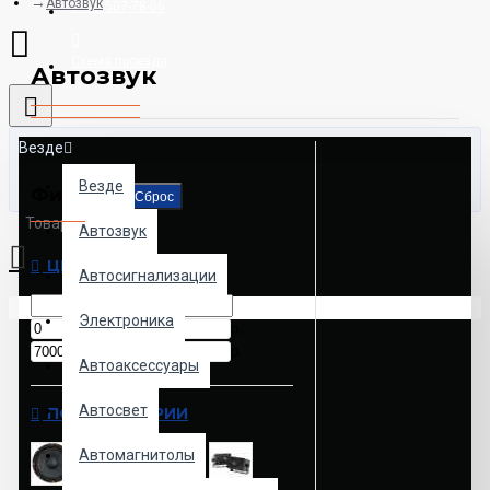
Автозвук
8925-507-78-06
Схема проезда
Автозвук
Везде
Везде
Фильтр
Сброс
Товаров: 0 (0.00р.)
Автозвук
ЦЕНА
Автосигнализации
Ваша корзина пуста!
Электроника
р.
р.
Автоаксессуары
Автосвет
ПОДКАТЕГОРИИ
Автомагнитолы
Эстрадная акустика