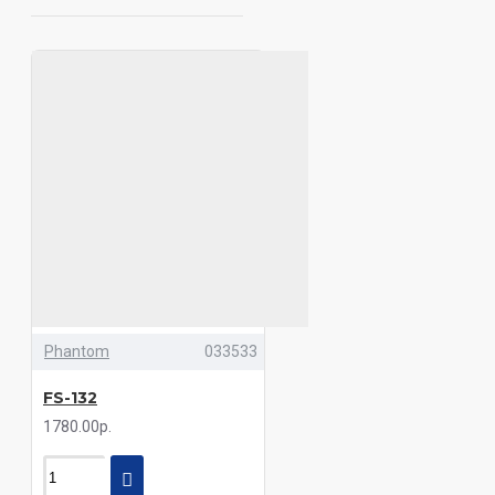
Audio
DSK 130.3 Hertz
DSK
165.3 Hertz
DSK 170.3 Hertz
EBS-1602 Econ
EBS-6903 Econ
ED225-E8 Edge
ED226-E8 Edge
ED229-E8 Edge
EDB5W-E0 Edge
EDB6W-E0 Edge
EDB8W-E0
Edge
EDB12TA-E0 Edge
EDB69W-E0 Edge
EDBPRO6 LITE
Edge
EDBPRO6-E9 Edge
EDBPRO10-E0 Edge
EDBXPRO5N-E9
Edge
EDBXPRO8N-E9 Edge
EDPRO6B-E6 Edge
EDPRO12PW-E8
Edge
EDPRO23ST-E7 Edge
EDPRO65B-E6 Edge
EDS8D2-E9
Edge
EDST214-E6 Edge
Phantom
033533
EDST215-E6 Edge
EDST216-E6
Edge
EDST216C-E6 Edge
FS-132
EDST219-E6 Edge
EDXPRO8L-E9
1780.00р.
Edge
ELS-402 Econ
ELS-502
Econ
ELS-553 Econ
ELS-602
Econ
ELS-693 Econ
ELS-694