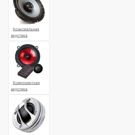
40-FI Aura
BOX-12-70-TR Aura
BOX-12-100-CHV Aura
BOX-15-60-SP
Aura
BOX-15-90-T Aura
BTA-6
ACV
BTA-8R ACV
BTA-10R
Коаксиальная
ACV
BTA-12R ACV
BZ-165NL
акустика
Aria
BZF-65NR Aria
BZN-200S
Aria
Barracuda 8A DL Audio
Barracuda 12A DL Audio
Barracuda
12A Flat DL Audio
Barracuda 130 DL
Audio
Barracuda 200 DL Audio
BassPro NANO JBL
C 26 OE Hertz
C 165 Hertz
C 165 L Hertz
Компонентная
CC3 2K 4-32 TEYES
CK 130 Hertz
акустика
CK 165 F Hertz
CK 165 Hertz
CK 165 L 2 Hertz
CPK 165 2-Way
system Hertz
CPX 165 2-Way coaxial
Hertz
CPX 690.3 Hertz
CS-
DR162 JVC
CS-DR520 JVC
CS-
DR6820 JVC
CS-DR6930 JVC
CS-DR6940 JVC
CS-J420XU JVC