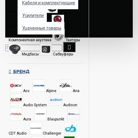
Кабеля и комплектующие
Корпусная акустика
Усилители
Коаксиальная акустика
Уцененные товары
Компонентная акустика
Твитеры
Мидбасы
Сабвуферы
БРЕНД
Acv
Alpine
Aria
Audio System
Audison
Aura
Blaupunkt
CDT Audio
Challenger