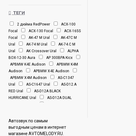
ТЕГИ
2 дюйма RedPower
ACX-100
Focal
ACX-130 Focal
ACX-165S
Focal
AK-47 M Ural
AK-47С M
Ural
AK-74 M Ural
AK-74.C M
Ural
AK Crossover Ural
ALPHA
BOX-12-30 Aura
AP 300BPA Kicx
APBMW K4E Audison
APBMW K4M
Audison
APBMW X4E Audison
APBMW X4M Audison
AS-C1347
Ural
AS-C1647 Ural
AS-D12.A
RED Ural
AS-D12A BLACK
HURRICANE Ural
AS-D12A DUAL
HURRICANE Ural
AS-D12A SLIM
HURRICANE Ural
AS-D12A Ural
AS-W25TW SQ Ural
AS-W30TW Ural
Автозвук по самым
AS-W50M Ural
AS-W87M SQ
выгодным ценам в интернет
Ural
AS-W130MB Ural
AS-
магазине АVTOMELODY.RU.