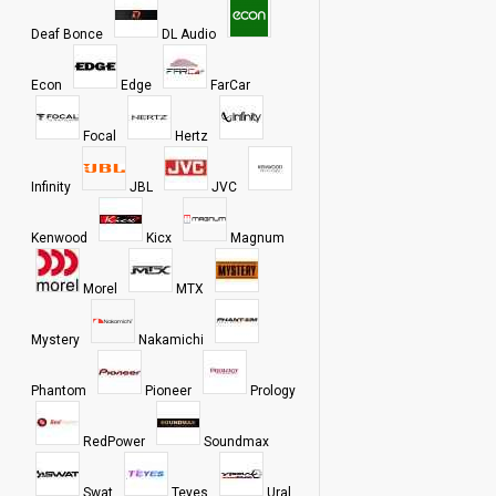
Deaf Bonce
DL Audio
Econ
Edge
FarCar
Focal
Hertz
Infinity
JBL
JVC
Kenwood
Kicx
Magnum
Morel
MTX
Mystery
Nakamichi
Phantom
Pioneer
Prology
RedPower
Soundmax
Swat
Teyes
Ural