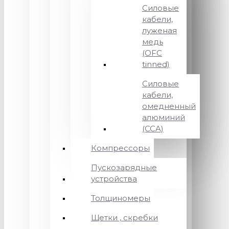
Силовые
кабели,
луженая
медь
(OFC
tinned)
Силовые
кабели,
омедненный
алюминий
(CCA)
Компрессоры
Пускозарядные
устройства
Толщиномеры
Щетки , скребки