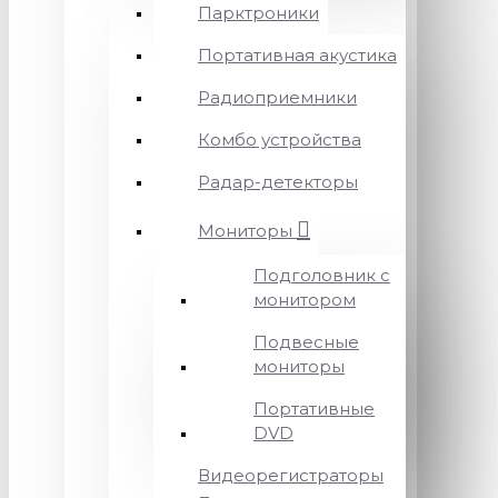
Парктроники
Портативная акустика
Радиоприемники
Комбо устройства
Радар-детекторы
Мониторы
Подголовник с
монитором
Подвесные
мониторы
Портативные
DVD
Видеорегистраторы