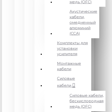
медь (OFC)
Акустические
кабели,
омедненный
алюминий
(CCA)
Комплекты для
установки
усилителя
Монтажные
кабели
Силовые
кабели
Силовые кабели,
бескислородная
медь (OFC)