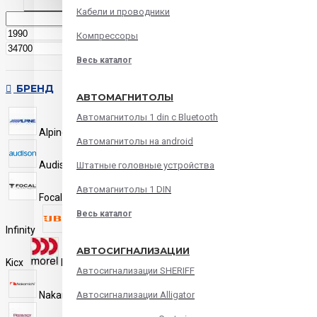
Кабели и проводники
р.
Компрессоры
р.
Весь каталог
БРЕНД
АВТОМАГНИТОЛЫ
Автомагнитолы 1 din с Bluetooth
Alpine
AMP
Aria
Автомагнитолы на android
Audison
Challenger
Штатные головные устройства
Автомагнитолы 1 DIN
Focal
Hertz
Весь каталог
Infinity
JBL
JVC
АВТОСИГНАЛИЗАЦИИ
Kicx
Morel
Mystery
Автосигнализации SHERIFF
Nakamichi
Pioneer
Автосигнализации Alligator