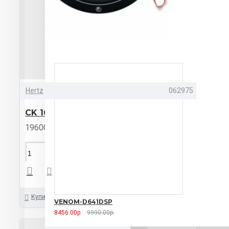
650 II Challenger
SP B6.2 Swat
SPG-13CS Alpine
STAGE3 607CF
JBL
STAGE3 607C JBL
TEMPO
5 Morel
TL-T1653N Aria
TS-
G170C Pioneer
Uno K 130 Hertz
Uno K 165 Hertz
Uno K 170 Hertz
XU 6.2 i Xcelsus
АС-А1325К
Ural
АС-А1625К Ural
Hertz
062975
CK 165
19600.00р.
КУПИТЬ
Купить
VENOM-D641DSP
8456.00р.
9990.00р.