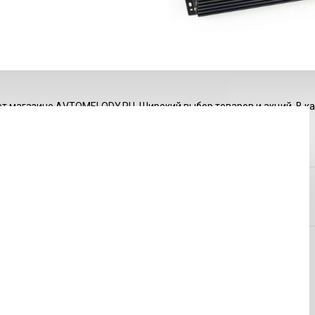
т магазине АVTOMELODY.RU. Широкий выбор товаров и акций. В к
ыми характеристиками товаров.