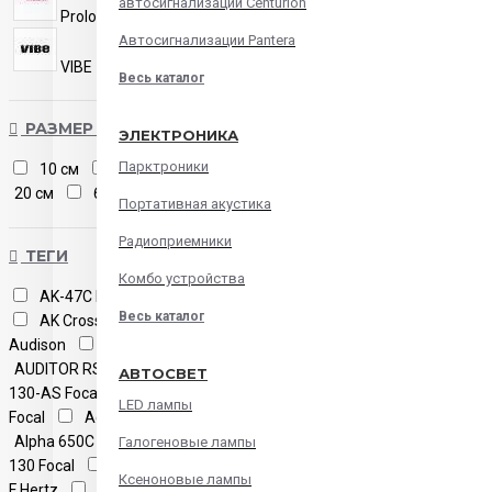
автосигнализации Centurion
Prology
Swat
Ural
Автосигнализации Pantera
VIBE
Xcelsus
Весь каталог
РАЗМЕР АКУСТИКИ
ЭЛЕКТРОНИКА
Парктроники
10 см
13 см
16.5 см
20 см
6х9
Портативная акустика
Радиоприемники
ТЕГИ
Комбо устройства
AK-47С M Ural
AK-74.C M Ural
Весь каталог
AK Crossover Ural
APBMW K4E
Audison
APBMW K4M Audison
AUDITOR RSE-165 Focal
Access
АВТОСВЕТ
130-AS Focal
Access 165-AS3
LED лампы
Focal
Access 165AS Focal
Alpha 650C Infinity
Auditor RSE-
Галогеновые лампы
130 Focal
CK 130 Hertz
CK 165
Ксеноновые лампы
F Hertz
CK 165 Hertz
CK 165 L