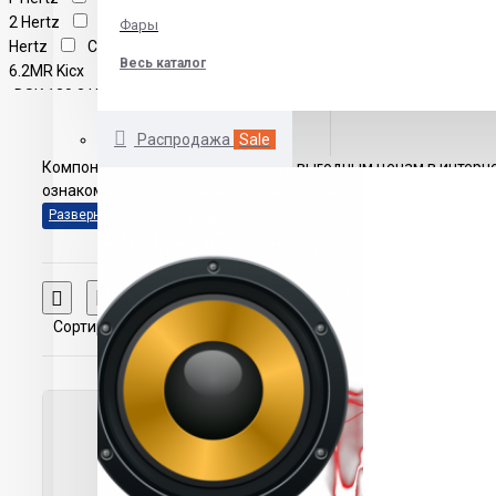
2 Hertz
CPK 165 2-Way system
Фары
Hertz
CS-JS600 JVC
DC
Весь каталог
6.2MR Kicx
DPK 165.3 Hertz
DSK 130.3 Hertz
DSK 165.3 Hertz
DSK 170.3 Hertz
FORTE 165.2K
Распродажа
Sale
Aria
IS 165TOY Focal
IS
Компонентная акустика по самым выгодным ценам в интерне
165VW Focal
ISU130 Focal
ознакомиться с ценами, отзывами, фотографиями и подробн
ISU165 Focal
ISU200 Focal
ISU690 Focal
Integration IS 690
TOY Focal
MC-540 Mystery
MJ
650 Mystery
NSE-CS607
Nakamichi
NSE-CS617 Nakamichi
Сравнение товаров
OPTIFORD6 VIBE
PRO-Line II
Сортировка:
Показать:
PWR-16.2 Challenger
PRO 6.5 AMP
PS165FE Focal
Prima APK 130
Kit Audison
Prima APK 163 Kit
Audison
Prima APK 165 2 Ohm Kit
Audison
Prima APK 165 Kit
Audison
Prima APK 165 P Audison
RX-65CS KRAKEN prology
SD-