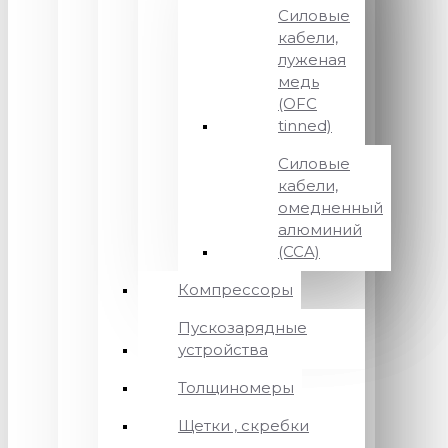
Силовые
кабели,
луженая
медь
(OFC
tinned)
Силовые
кабели,
омедненный
алюминий
(CCA)
Компрессоры
Пускозарядные
устройства
Толщиномеры
Щетки , скребки