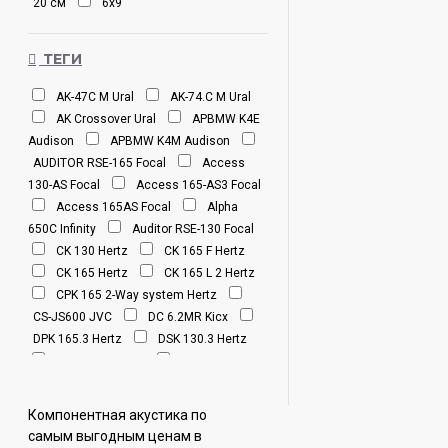
20 см
6х9
ТЕГИ
AK-47С M Ural
AK-74.C M Ural
AK Crossover Ural
APBMW K4E
Audison
APBMW K4M Audison
AUDITOR RSE-165 Focal
Access
130-AS Focal
Access 165-AS3 Focal
Access 165AS Focal
Alpha
650C Infinity
Auditor RSE-130 Focal
CK 130 Hertz
CK 165 F Hertz
CK 165 Hertz
CK 165 L 2 Hertz
CPK 165 2-Way system Hertz
CS-JS600 JVC
DC 6.2MR Kicx
DPK 165.3 Hertz
DSK 130.3 Hertz
DSK 165.3 Hertz
DSK 170.3
Hertz
FORTE 165.2K Aria
IS
165TOY Focal
IS 165VW Focal
Компонентная акустика по
ISU130 Focal
ISU165 Focal
самым выгодным ценам в