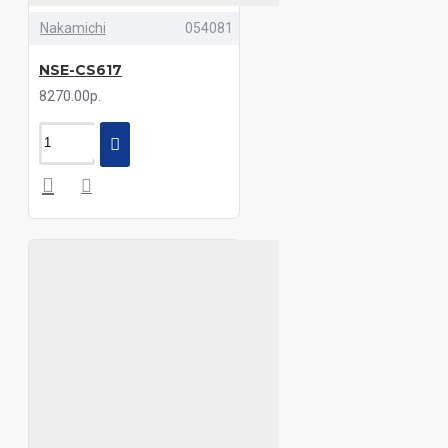
Nakamichi
054081
NSE-CS617
8270.00р.