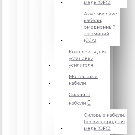
медь (OFC)
Акустические
кабели,
омедненный
алюминий
(CCA)
Комплекты для
установки
усилителя
Монтажные
кабели
Силовые
кабели
Силовые кабели,
бескислородная
медь (OFC)