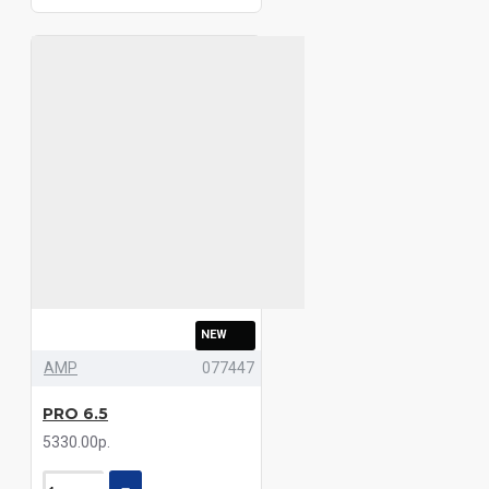
NEW
AMP
077447
PRO 6.5
5330.00р.