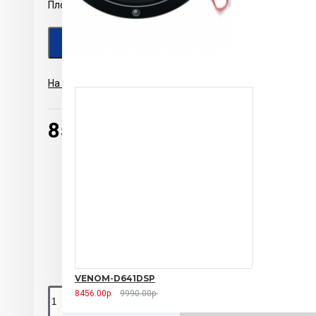
Плохо
Хорошо
ПРОДОЛЖИТЬ
На основе 0 отзывов.
-
Написать отзыв
8500.00р.
Foc
0 
VENOM-D641DSP
8456.00р.
9990.00р.