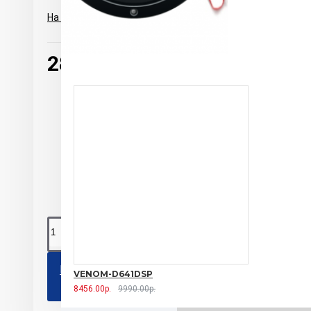
На основе 0 отзывов.
-
Написать отзыв
2810.00р.
Edg
0 
КУПИТЬ
VENOM-D641DSP
8456.00р.
9990.00р.