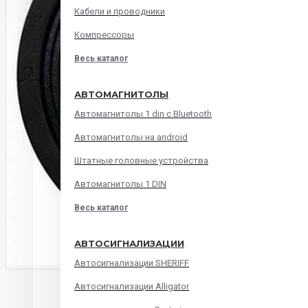
Кабели и проводники
Компрессоры
Весь каталог
АВТОМАГНИТОЛЫ
Автомагнитолы 1 din с Bluetooth
Автомагнитолы на android
Штатные головные устройства
Автомагнитолы 1 DIN
Весь каталог
АВТОСИГНАЛИЗАЦИИ
Автосигнализации SHERIFF
ОПИСАНИЕ
ХАРАКТЕРИСТИКИ
ОТЗЫВ
Автосигнализации Alligator