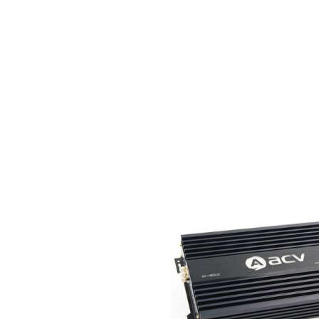
ики высоких и
 оси. Такая
ридать
ет устанавливать
ъектах, где
ного