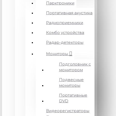
Парктроники
Портативная акустика
Радиоприемники
Комбо устройства
Радар-детекторы
Мониторы
Подголовник с
монитором
Подвесные
мониторы
Портативные
DVD
Видеорегистраторы