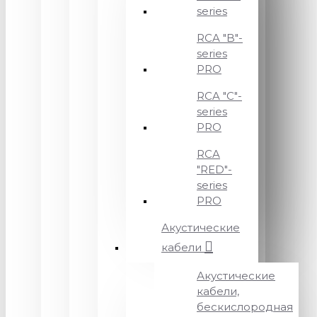
series
RCA "B"-
series
PRO
RCA "C"-
series
PRO
RCA
"RED"-
series
PRO
Акустические
кабели
Акустические
кабели,
бескислородная