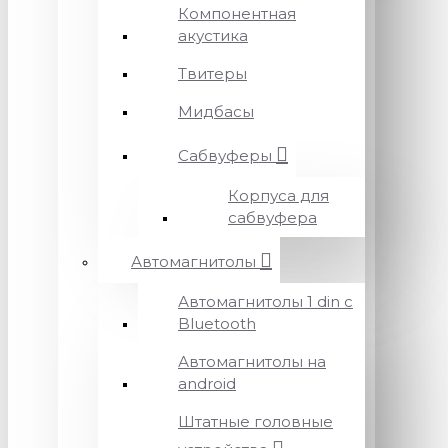
Компонентная
акустика
Твитеры
Мидбасы
Сабвуферы
Корпуса для
сабвуфера
Автомагнитолы
Автомагнитолы 1 din с
Bluetooth
Автомагнитолы на
android
Штатные головные