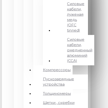
Силовые
кабели,
луженая
медь
(OFC
tinned)
Силовые
кабели,
омедненный
алюминий
(CCA)
Компрессоры
Пускозарядные
устройства
Толщиномеры
Щетки , скребки