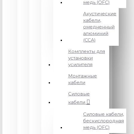
медь (OFC)
Акустические
кабели,
омедненный
алюминий
(CCA)
Комплекты для
установки
усилителя
Монтажные
кабели
Силовые
кабели
Силовые кабели,
бескислородная
медь (OFC)