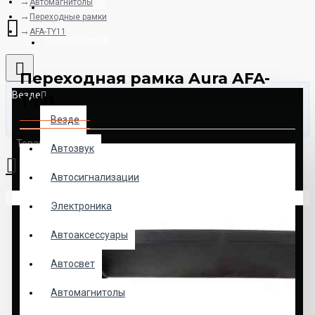
Автомагнитолы
8925-507-78-06
Переходные рамки
AFA-TY11
Схема проезда
Переходная рамка Aura AFA-
Везде
TY11
Везде
Товаров: 0 (0.00р.)
Автозвук
Автосигнализации
Ваша корзина пуста!
Электроника
Автоаксессуары
Автосвет
Автомагнитолы