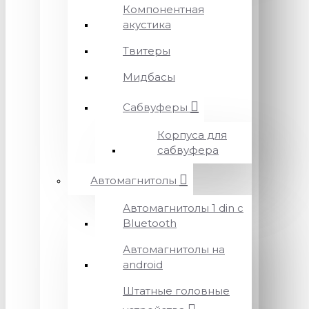
Компонентная
акустика
Твитеры
Мидбасы
Сабвуферы
Корпуса для
сабвуфера
Автомагнитолы
Автомагнитолы 1 din с
Bluetooth
Автомагнитолы на
android
Штатные головные