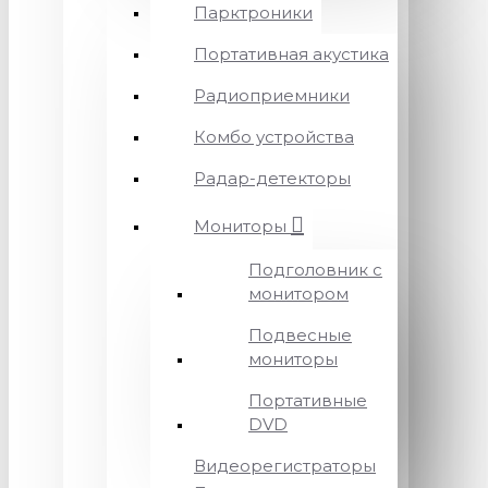
Парктроники
Портативная акустика
Радиоприемники
Комбо устройства
Радар-детекторы
Мониторы
Подголовник с
монитором
Подвесные
мониторы
Портативные
DVD
Видеорегистраторы