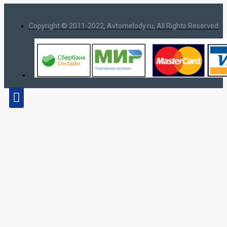
Copyright © 2011-2022, Avtomelody.ru, All Rights Reserved