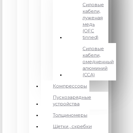
Силовые
кабели,
луженая
медь
(OFC
tinned)
Силовые
кабели,
омедненный
алюминий
(CCA)
Компрессоры
Пускозарядные
устройства
Толщиномеры
Щетки , скребки