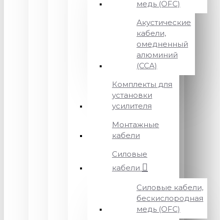
медь (OFC)
Акустические
кабели,
омедненный
алюминий
(CCA)
Комплекты для
установки
усилителя
Монтажные
кабели
Силовые
кабели
Силовые кабели,
бескислородная
медь (OFC)