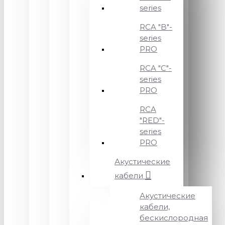
series
RCA "B"-
series
PRO
RCA "C"-
series
PRO
RCA
"RED"-
series
PRO
Акустические
кабели
Акустические
кабели,
бескислородная