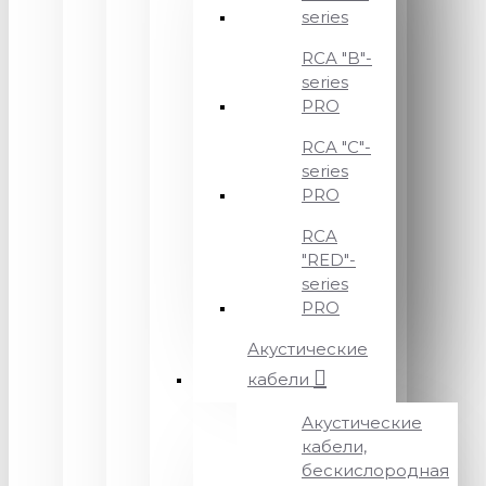
series
RCA "B"-
series
PRO
RCA "C"-
series
PRO
RCA
"RED"-
series
PRO
Акустические
кабели
Акустические
кабели,
бескислородная