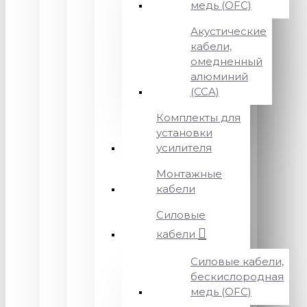
медь (OFC)
Акустические
кабели,
омедненный
алюминий
(CCA)
Комплекты для
установки
усилителя
Монтажные
кабели
Силовые
кабели
Силовые кабели,
бескислородная
медь (OFC)