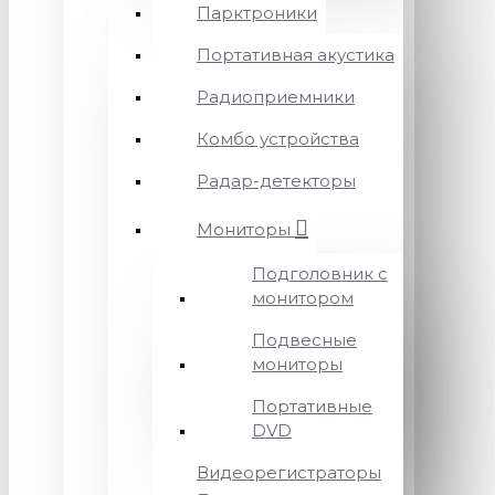
Парктроники
Портативная акустика
Радиоприемники
Комбо устройства
Радар-детекторы
Мониторы
Подголовник с
монитором
Подвесные
мониторы
Портативные
DVD
Видеорегистраторы