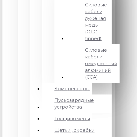
Силовые
кабели,
луженая
медь
(OFC
tinned)
Силовые
кабели,
омедненный
алюминий
(CCA)
Компрессоры
Пускозарядные
устройства
Толщиномеры
Щетки , скребки