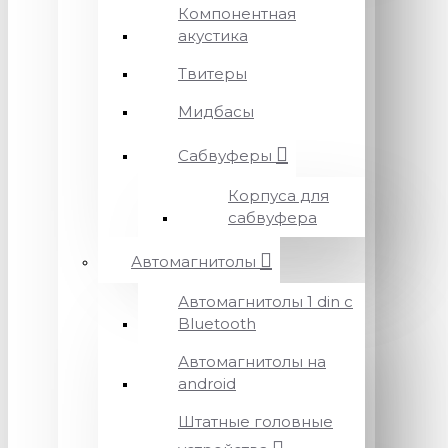
Компонентная
акустика
Твитеры
Мидбасы
Сабвуферы
Корпуса для
сабвуфера
Автомагнитолы
Автомагнитолы 1 din с
Bluetooth
Автомагнитолы на
android
Штатные головные