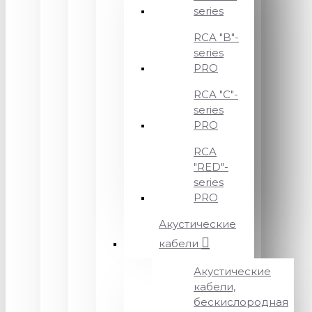
series
RCA "B"-
series
PRO
RCA "C"-
series
PRO
RCA
"RED"-
series
PRO
Акустические
кабели
Акустические
кабели,
бескислородная