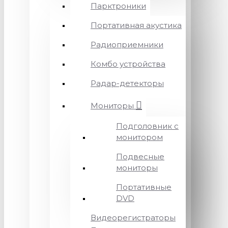
Парктроники
Портативная акустика
Радиоприемники
Комбо устройства
Радар-детекторы
Мониторы
Подголовник с
монитором
Подвесные
мониторы
Портативные
DVD
Видеорегистраторы