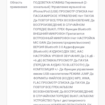
Область
ПОДСВЕТКА КЛАВИШ Переменный (2-
применения
зональный) Управление музыкой на
iPhone/iPod (USB) ПРОСМОТР СПИСКА Нет
ПАССАЖИРСКОЕ УПРАВЛЕНИЕ Нет ПАУЗА
Да ПОВТОР ВСЕ/ТРЕК ВОЗОБНОВЛЕНИЕ Да
ВОСПРОИЗВЕДЕНИЕ В СЛУЧАЙНОМ
ПОРЯДКЕ ВЫКЛ./ТРЕК Функции Bluetooth
ВНЕШНИЙ МИКРОФОН Прилагается
ВСТРОЕННЫЙ МИКРОФОН Нет НАСТРОЙКА
MIC GAIN Да (низкие/средние/высокие)
ВЕРСИЯ Bluetooth 3.0 Аудиофункции
(Bluetooth) АУДИОКОДЕК SBC, AAC
НАСТРОЙКА УРОВНЯ ЗВУЧАНИЯ Да (-6 дБ -
+6 дБ) ВСТАВКА/ПРОСМОТР Да ПАУЗА
(ПЕРЕДАЧА АУДИО ПО BLUETOOTH) Да
КОМПОЗИЦИЯ +/- Да Функции управления
емким USB-накопителем РЕЖИМ JUMP Да
ФОРМАТЫ ФАЙЛОВ (КОДЕК) MP3, WMA,
FLAC ПРОСМОТР СПИСКА Да ПАУЗА Да
ПОВТОР ВСЕ/ТРЕК/АЛЬБОМ
ВОЗОБНОВЛЕНИЕ Да ВОСПРОИЗВЕДЕНИЕ
В СЛУЧАЙНОМ ПОРЯДКЕ ВЫКЛ./АЛЬБОМ/
УСТРОЙСТВО Пульт дистанционного
управления НОМЕР МОДЕЛИ ПУЛЬТА ДУ