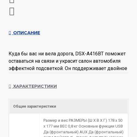
ОПИСАНИЕ
Куда бы вас ни вела дорога, DSX-A416BT поможет
оставаться на связи и украсит салон автомобиля
эффектной подсветкой. Он поддерживает двойное
соединение Bluetooth®, поэтому вы сможете
подключить по беспроводной связи второй
ХАРАКТЕРИСТИКИ
смартфон для получения вызовов hands-free с
любого телефона.
Общие характеристики
Размер и вес РАЗМЕРЫ (Ш X В X Г) 178 x 50
x 177 мм ВЕС 0,8 кг Основные функции USB
Да (фронтальный) AUX Да (фронтальный)