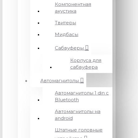
Компонентная
акустика
Твитеры
Мидбасы
Сабвуферы
Корпуса для
сабвуфера
Автомагнитолы
Автомагнитолы 1 din с
Bluetooth
Автомагнитолы на
android
Штатные головные