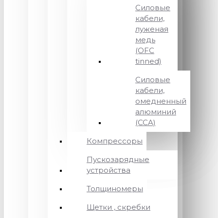
Силовые
кабели,
луженая
медь
(OFC
tinned)
Силовые
кабели,
омедненный
алюминий
(CCA)
Компрессоры
Пускозарядные
устройства
Толщиномеры
Щетки , скребки