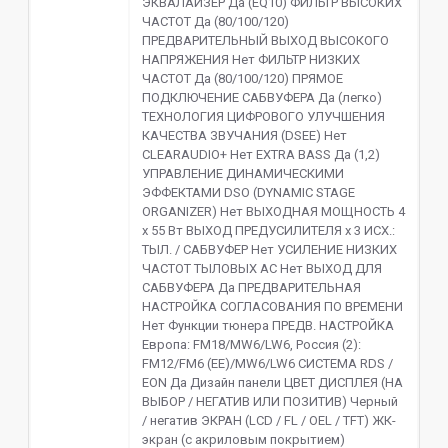
ЭКВАЛАЙЗЕР Да (EQ10) ФИЛЬТР ВЫСОКИХ
ЧАСТОТ Да (80/100/120)
ПРЕДВАРИТЕЛЬНЫЙ ВЫХОД ВЫСОКОГО
НАПРЯЖЕНИЯ Нет ФИЛЬТР НИЗКИХ
ЧАСТОТ Да (80/100/120) ПРЯМОЕ
ПОДКЛЮЧЕНИЕ САБВУФЕРА Да (легко)
ТЕХНОЛОГИЯ ЦИФРОВОГО УЛУЧШЕНИЯ
КАЧЕСТВА ЗВУЧАНИЯ (DSEE) Нет
CLEARAUDIO+ Нет EXTRA BASS Да (1,2)
УПРАВЛЕНИЕ ДИНАМИЧЕСКИМИ
ЭФФЕКТАМИ DSO (DYNAMIC STAGE
ORGANIZER) Нет ВЫХОДНАЯ МОЩНОСТЬ 4
x 55 Вт ВЫХОД ПРЕДУСИЛИТЕЛЯ x 3 ИСХ.:
ТЫЛ. / САБВУФЕР Нет УСИЛЕНИЕ НИЗКИХ
ЧАСТОТ ТЫЛОВЫХ АС Нет ВЫХОД ДЛЯ
САБВУФЕРА Да ПРЕДВАРИТЕЛЬНАЯ
НАСТРОЙКА СОГЛАСОВАНИЯ ПО ВРЕМЕНИ
Нет Функции тюнера ПРЕДВ. НАСТРОЙКА
Европа: FM18/MW6/LW6, Россия (2):
FM12/FM6 (EE)/MW6/LW6 СИСТЕМА RDS /
EON Да Дизайн панели ЦВЕТ ДИСПЛЕЯ (НА
ВЫБОР / НЕГАТИВ ИЛИ ПОЗИТИВ) Черный
/ негатив ЭКРАН (LCD / FL / OEL / TFT) ЖК-
экран (с акриловым покрытием)