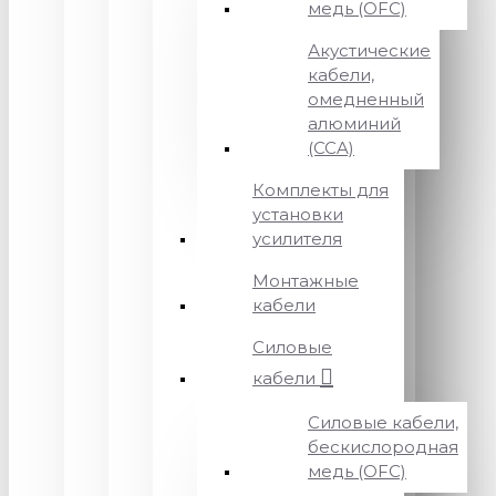
медь (OFC)
Акустические
кабели,
омедненный
алюминий
(CCA)
Комплекты для
установки
усилителя
Монтажные
кабели
Силовые
кабели
Силовые кабели,
бескислородная
медь (OFC)