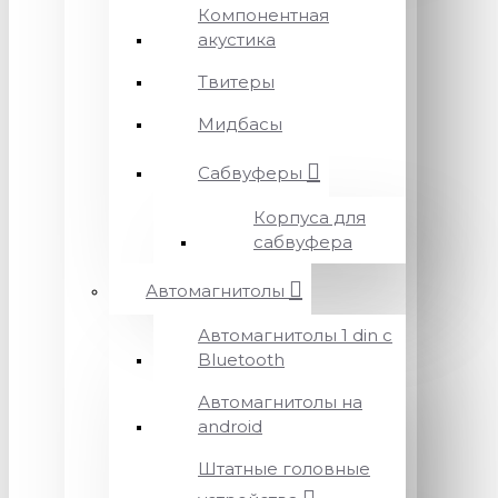
Компонентная
акустика
Твитеры
Мидбасы
Сабвуферы
Корпуса для
сабвуфера
Автомагнитолы
Автомагнитолы 1 din с
Bluetooth
Автомагнитолы на
android
Штатные головные