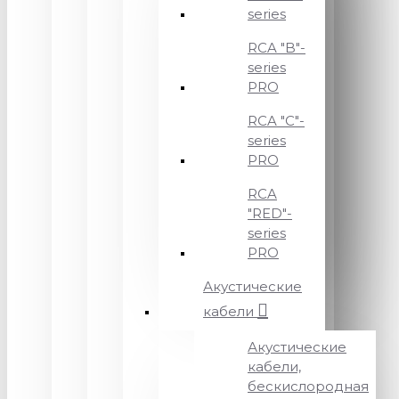
series
RCA "B"-
series
PRO
RCA "C"-
series
PRO
RCA
"RED"-
series
PRO
Акустические
кабели
Акустические
кабели,
бескислородная