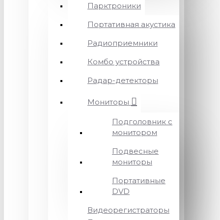
Парктроники
Портативная акустика
Радиоприемники
Комбо устройства
Радар-детекторы
Мониторы
Подголовник с
монитором
Подвесные
мониторы
Портативные
DVD
Видеорегистраторы