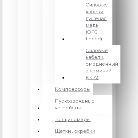
Силовые
кабели,
луженая
медь
(OFC
tinned)
Силовые
кабели,
омедненный
алюминий
(CCA)
Компрессоры
Пускозарядные
устройства
Толщиномеры
Щетки , скребки