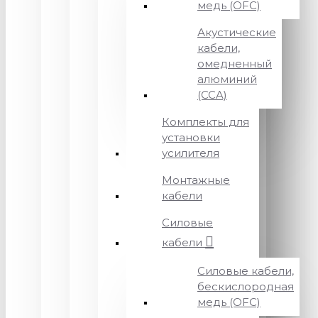
медь (OFC)
Акустические
кабели,
омедненный
алюминий
(CCA)
Комплекты для
установки
усилителя
Монтажные
кабели
Силовые
кабели
Силовые кабели,
бескислородная
медь (OFC)