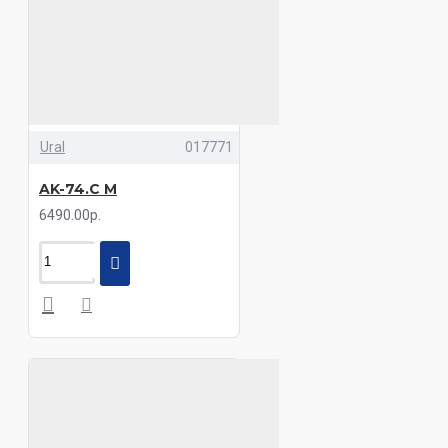
Ural
017771
AK-74.C M
6490.00р.