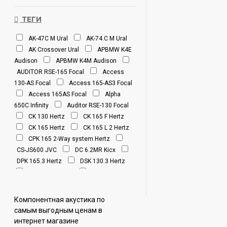
ТЕГИ
AK-47С M Ural
AK-74.C M Ural
AK Crossover Ural
APBMW K4E
Audison
APBMW K4M Audison
AUDITOR RSE-165 Focal
Access
130-AS Focal
Access 165-AS3 Focal
Access 165AS Focal
Alpha
650C Infinity
Auditor RSE-130 Focal
CK 130 Hertz
CK 165 F Hertz
CK 165 Hertz
CK 165 L 2 Hertz
CPK 165 2-Way system Hertz
CS-JS600 JVC
DC 6.2MR Kicx
DPK 165.3 Hertz
DSK 130.3 Hertz
DSK 165.3 Hertz
DSK 170.3
Hertz
FORTE 165.2K Aria
IS
165TOY Focal
IS 165VW Focal
Компонентная акустика по
ISU130 Focal
ISU165 Focal
самым выгодным ценам в
ISU200 Focal
ISU690 Focal
интернет магазине