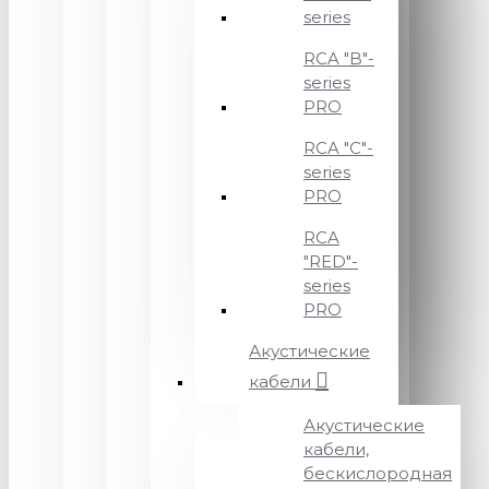
series
RCA "B"-
series
PRO
RCA "C"-
series
PRO
RCA
"RED"-
series
PRO
Акустические
кабели
Акустические
кабели,
бескислородная