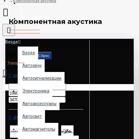
Компонентная акустика
8925-507-78-06
Схема проезда
Компонентная акустика
Везде
Везде
Фильтр
Сброс
Товаров: 0 (0.00р.)
Автозвук
ЦЕНА
Автосигнализации
Ваша корзина пуста!
Электроника
р.
р.
Автоаксессуары
Автосвет
БРЕНД
Автомагнитолы
Alpine
AMP
Aria