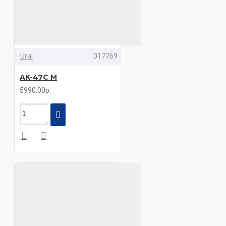
Ural
017769
AK-47С M
5990.00р.