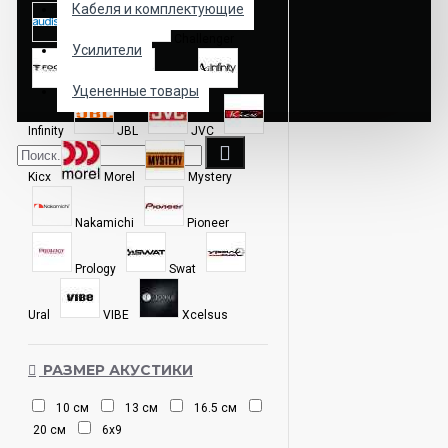
Кабеля и комплектующие
Audison
Challenger
Усилители
Focal
Hertz
Уцененные товары
Infinity
JBL
JVC
Kicx
Morel
Mystery
Nakamichi
Pioneer
Prology
Swat
Ural
VIBE
Xcelsus
РАЗМЕР АКУСТИКИ
10 см
13 см
16.5 см
20 см
6х9