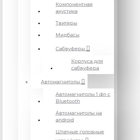
Компонентная
акустика
Твитеры
Мидбасы
Сабвуферы
Корпуса для
сабвуфера
Автомагнитолы
Автомагнитолы 1 din с
Bluetooth
Автомагнитолы на
android
Штатные головные