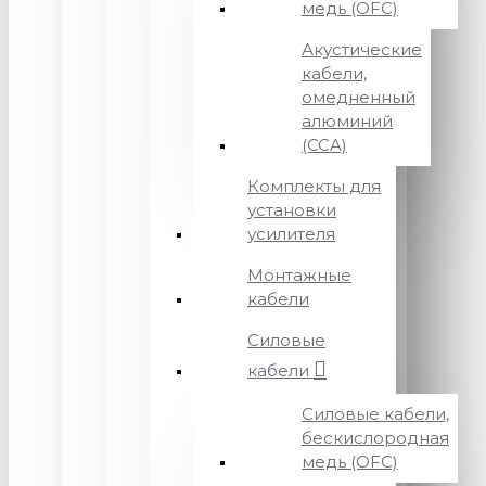
медь (OFC)
Акустические
кабели,
омедненный
алюминий
(CCA)
Комплекты для
установки
усилителя
Монтажные
кабели
Силовые
кабели
Силовые кабели,
бескислородная
медь (OFC)