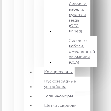
Силовые
кабели,
луженая
медь
(OFC
tinned)
Силовые
кабели,
омедненный
алюминий
(CCA)
Компрессоры
Пускозарядные
устройства
Толщиномеры
Щетки , скребки