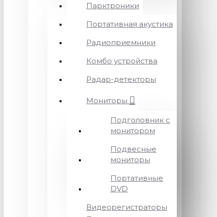
Парктроники
Портативная акустика
Радиоприемники
Комбо устройства
Радар-детекторы
Мониторы
Подголовник с
монитором
Подвесные
мониторы
Портативные
DVD
Видеорегистраторы