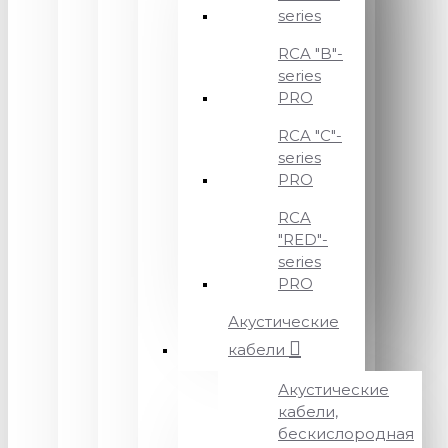
series
RCA "B"-
series
PRO
RCA "C"-
series
PRO
RCA
"RED"-
series
PRO
Акустические
кабели
Акустические
кабели,
бескислородная