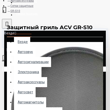
Автоаксессуары
8925-507-78-06
Сетки защитные
GR-S10
Схема проезда
Защитный гриль ACV GR-S10
Везде
Везде
Товаров: 0 (0.00р.)
Автозвук
Автосигнализации
Ваша корзина пуста!
Электроника
Автоаксессуары
Автосвет
Автомагнитолы