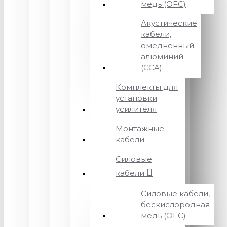
медь (OFC)
Акустические
кабели,
омедненный
алюминий
(CCA)
Комплекты для
установки
усилителя
Монтажные
кабели
Силовые
кабели
Силовые кабели,
бескислородная
медь (OFC)