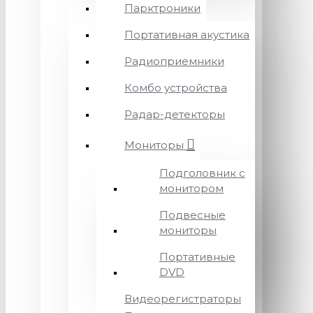
Парктроники
Портативная акустика
Радиоприемники
Комбо устройства
Радар-детекторы
Мониторы
Подголовник с
монитором
Подвесные
мониторы
Портативные
DVD
Видеорегистраторы