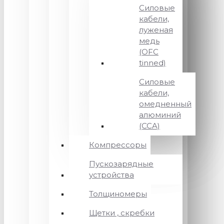
Силовые
кабели,
луженая
медь
(OFC
tinned)
Силовые
кабели,
омедненный
алюминий
(CCA)
Компрессоры
Пускозарядные
устройства
Толщиномеры
Щетки , скребки