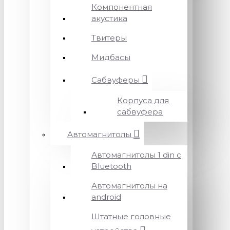
Компонентная
акустика
Твитеры
Мидбасы
Сабвуферы
Корпуса для
сабвуфера
Автомагнитолы
Автомагнитолы 1 din с
Bluetooth
Автомагнитолы на
android
Штатные головные