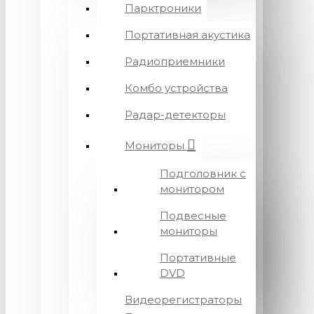
Парктроники
Портативная акустика
Радиоприемники
Комбо устройства
Радар-детекторы
Мониторы
Подголовник с
монитором
Подвесные
мониторы
Портативные
DVD
Видеорегистраторы