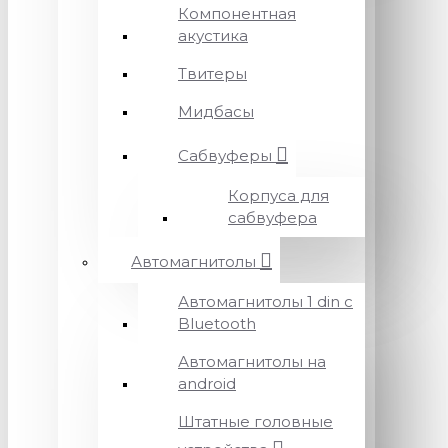
Компонентная
акустика
Твитеры
Мидбасы
Сабвуферы
Корпуса для
сабвуфера
Автомагнитолы
Автомагнитолы 1 din с
Bluetooth
Автомагнитолы на
android
Штатные головные