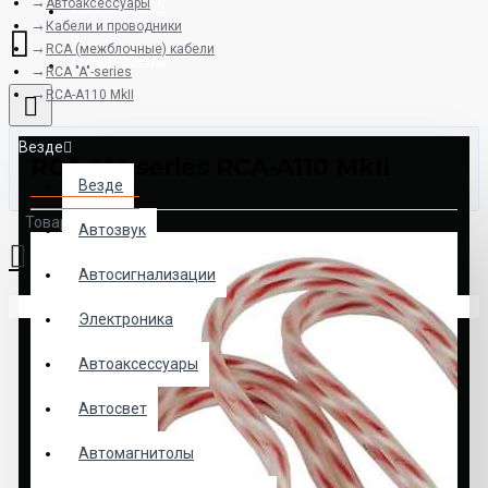
Автоаксессуары
8925-507-78-06
Кабели и проводники
RCA (межблочные) кабели
Схема проезда
RCA "A"-series
RCA-A110 MkII
Везде
RCA "A"-series RCA-A110 MkII
Везде
Товаров: 0 (0.00р.)
Автозвук
Автосигнализации
Ваша корзина пуста!
Электроника
Автоаксессуары
Автосвет
Автомагнитолы