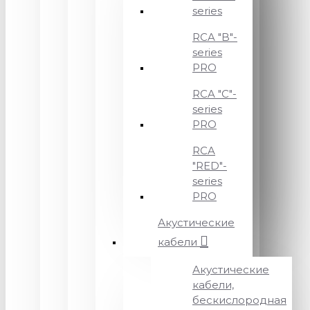
series
RCA "B"-
series
PRO
RCA "C"-
series
PRO
RCA
"RED"-
series
PRO
Акустические
кабели
Акустические
кабели,
бескислородная