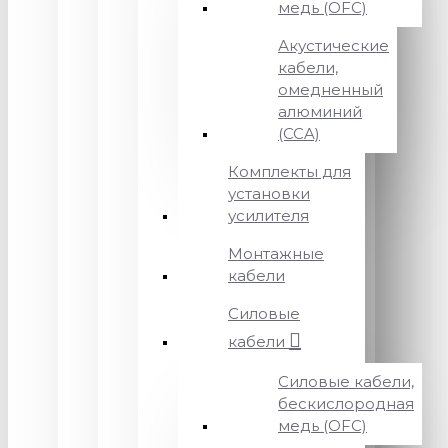
медь (OFC)
Акустические
кабели,
омедненный
алюминий
(CCA)
Комплекты для
установки
усилителя
Монтажные
кабели
Силовые
кабели
Силовые кабели,
бескислородная
медь (OFC)