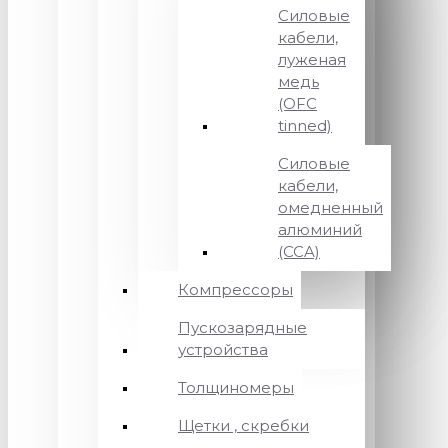
Силовые
кабели,
луженая
медь
(OFC
tinned)
Силовые
кабели,
омедненный
алюминий
(CCA)
Компрессоры
Пускозарядные
устройства
Толщиномеры
Щетки , скребки