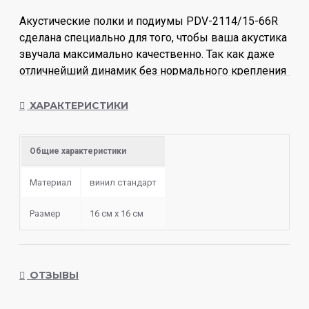
Акустические полки и подиумы PDV-2114/15-66R
сделана специально для того, чтобы ваша акустика
звучала максимально качественно. Так как даже
отличнейший динамик без нормального крепления
будет звучать невыразительно. Часто в таких
случаях происходит акустическое короткое
ХАРАКТЕРИСТИКИ
замыкание - ситуация, когда высокие и низкие
частоты «взаимоуничтожаются» - гасят друг друга.
Общие характеристики
И остаются только средние частоты – унылый и
невнятный звук.
Материал
винил стандарт
Размер
16 см х 16 см
ОТЗЫВЫ