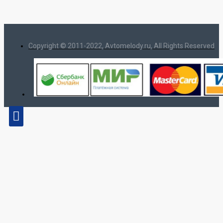
Copyright © 2011-2022, Avtomelody.ru, All Rights Reserved