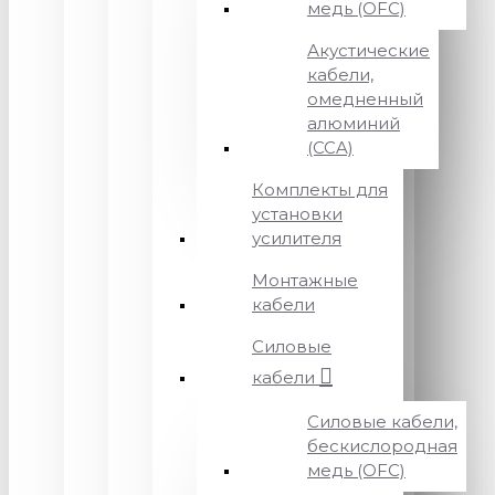
медь (OFC)
Акустические
кабели,
омедненный
алюминий
(CCA)
Комплекты для
установки
усилителя
Монтажные
кабели
Силовые
кабели
Силовые кабели,
бескислородная
медь (OFC)