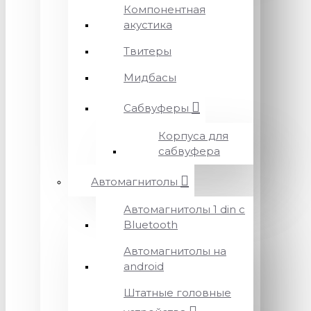
Компонентная
акустика
Твитеры
Мидбасы
Сабвуферы
Корпуса для
сабвуфера
Автомагнитолы
Автомагнитолы 1 din с
Bluetooth
Автомагнитолы на
android
Штатные головные