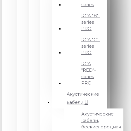
series
RCA "B"-
series
PRO
RCA "C"-
series
PRO
RCA
"RED"-
series
PRO
Акустические
кабели
Акустические
кабели,
бескислородная