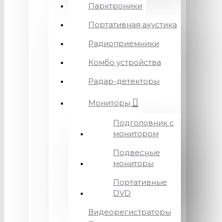
Парктроники
Портативная акустика
Радиоприемники
Комбо устройства
Радар-детекторы
Мониторы
Подголовник с
монитором
Подвесные
мониторы
Портативные
DVD
Видеорегистраторы