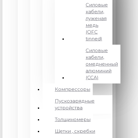
Силовые
кабели,
луженая
медь
(OFC
tinned)
Силовые
кабели,
омедненный
алюминий
(CCA)
Компрессоры
Пускозарядные
устройства
Толщиномеры
Щетки , скребки