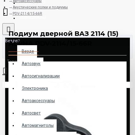
Автоаксессуары
8925-507-78-06
Акустические полки и подиумы
PDV-2114/15-66R
Схема проезда
Подиум дверной ВАЗ 2114 (15)
Везде
ALPHA PDV-2114/15-66R
Везде
Товаров: 0 (0.00р.)
Автозвук
Автосигнализации
Ваша корзина пуста!
Электроника
Автоаксессуары
Автосвет
Автомагнитолы