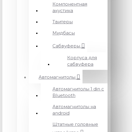
Компонентная
акустика
Твитеры
Мидбасы
Сабвуферы
Корпуса для
сабвуфера
Автомагнитолы
Автомагнитолы 1 din с
Bluetooth
Автомагнитолы на
android
Штатные головные