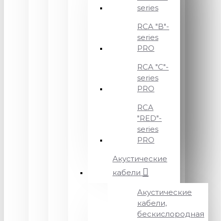
series
RCA "B"-
series
PRO
RCA "C"-
series
PRO
RCA
"RED"-
series
PRO
Акустические
кабели
Акустические
кабели,
бескислородная