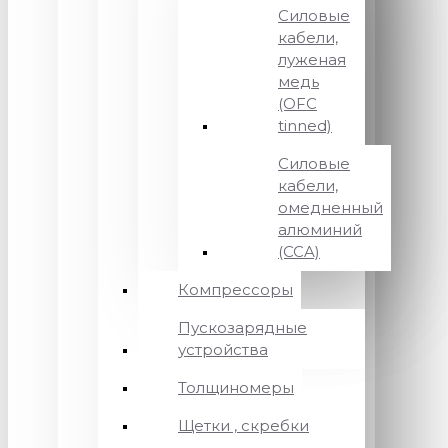
Силовые
кабели,
луженая
медь
(OFC
tinned)
Силовые
кабели,
омедненный
алюминий
(CCA)
Компрессоры
Пускозарядные
устройства
Толщиномеры
Щетки , скребки