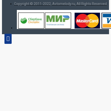
Copyright © 2011-2022, Avtomelody.ru, All Rights Reserved