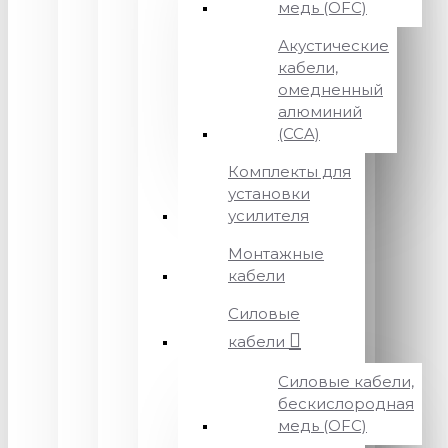
медь (OFC)
Акустические
кабели,
омедненный
алюминий
(CCA)
Комплекты для
установки
усилителя
Монтажные
кабели
Силовые
кабели
Силовые кабели,
бескислородная
медь (OFC)