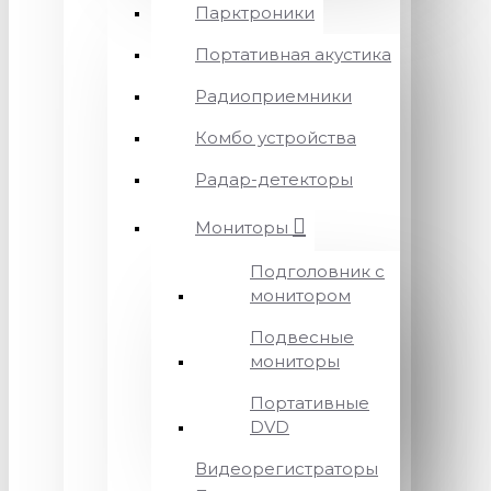
Парктроники
Портативная акустика
Радиоприемники
Комбо устройства
Радар-детекторы
Мониторы
Подголовник с
монитором
Подвесные
мониторы
Портативные
DVD
Видеорегистраторы