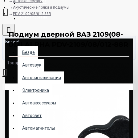
Автоаксессуары
8925-507-78-06
Акустические полки и подиумы
PDV-2109/08/012-88R
Схема проезда
Подиум дверной ВАЗ 2109(08-
Везде
012) ALPHA PDV-2109/08/012-88R
Везде
Товаров: 0 (0.00р.)
Автозвук
Автосигнализации
Ваша корзина пуста!
Электроника
Автоаксессуары
Автосвет
Автомагнитолы