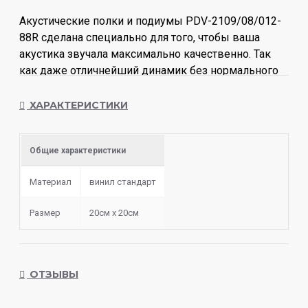
Акустические полки и подиумы PDV-2109/08/012-
88R сделана специально для того, чтобы ваша
акустика звучала максимально качественно. Так
как даже отличнейший динамик без нормального
крепления будет звучать невыразительно. Часто в
таких случаях происходит акустическое короткое
ХАРАКТЕРИСТИКИ
замыкание - ситуация, когда высокие и низкие
частоты «взаимоуничтожаются» - гасят друг друга.
Общие характеристики
И остаются только средние частоты – унылый и
невнятный звук.
Материал
винил стандарт
Размер
20см х 20см
ОТЗЫВЫ