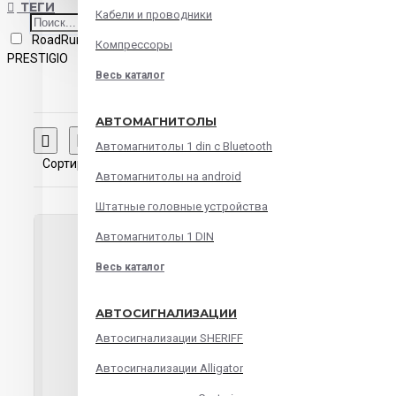
ТЕГИ
Кабели и проводники
RoadRunner CUBE gold/white
Компрессоры
PRESTIGIO
Весь каталог
АВТОМАГНИТОЛЫ
Сравнение товаров
Автомагнитолы 1 din с Bluetooth
Сортировка:
Показать:
Автомагнитолы на android
Штатные головные устройства
Автомагнитолы 1 DIN
Весь каталог
АВТОСИГНАЛИЗАЦИИ
Автосигнализации SHERIFF
Автосигнализации Alligator