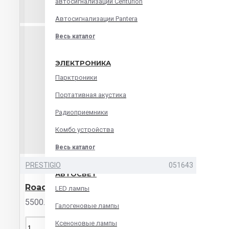
автосигнализации Centurion
Автосигнализации Pantera
Весь каталог
ЭЛЕКТРОНИКА
Парктроники
Портативная акустика
Радиоприемники
Комбо устройства
Весь каталог
PRESTIGIO
051643
АВТОСВЕТ
RoadRunner CUBE gold/white
LED лампы
5500.00р.
Галогеновые лампы
Ксеноновые лампы
КУПИТЬ