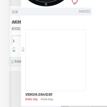
Ural
040355
AKM 2.120
8500.00р.
КУПИТЬ
Купить
VENOM-D641DSP
8456.00р.
9990.00р.