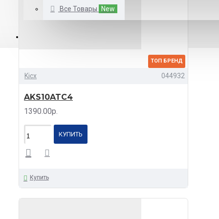
Все Товары
New
КАТАЛОГ
ТОП БРЕНД
Kicx
044932
AKS10ATC4
1390.00р.
КУПИТЬ
Купить