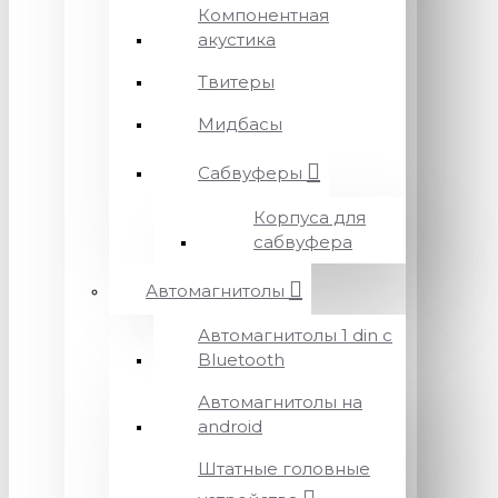
Компонентная
акустика
Твитеры
Мидбасы
Сабвуферы
Корпуса для
сабвуфера
Автомагнитолы
Автомагнитолы 1 din с
Bluetooth
Автомагнитолы на
android
Штатные головные