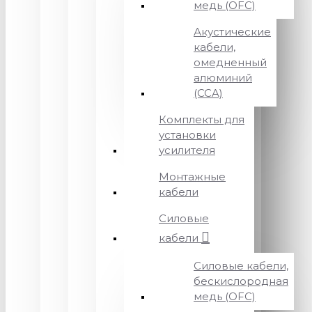
медь (OFC)
Акустические
кабели,
омедненный
алюминий
(CCA)
Комплекты для
установки
усилителя
Монтажные
кабели
Силовые
кабели
Силовые кабели,
бескислородная
медь (OFC)