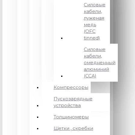
Силовые
кабели,
луженая
медь
(OFC
tinned)
Силовые
кабели,
омедненный
алюминий
(CCA)
Компрессоры
Пускозарядные
устройства
Толщиномеры
Щетки , скребки