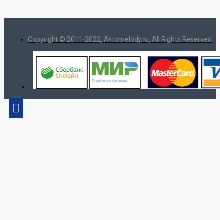
Copyright © 2011-2022, Avtomelody.ru, All Rights Reserved