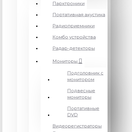
Парктроники
Портативная акустика
Радиоприемники
Комбо устройства
Радар-детекторы
Мониторы
Подголовник с
монитором
Подвесные
мониторы
Портативные
DVD
Видеорегистраторы