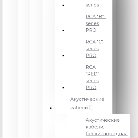
series
RCA "B"-
series
PRO
RCA "C"-
series
PRO
RCA
"RED"-
series
PRO
Акустические
кабели
Акустические
кабели,
бескислородная